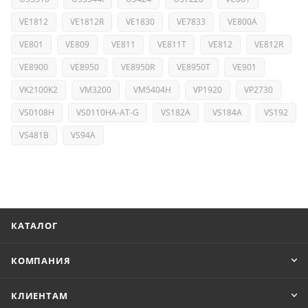
VE1812
VE1812R
VE1830
VE7833
VE800A
VE801
VE809
VE811
VE811T
VE812
VE812R
VE8900
VE8950
VE8950R
VE8950T
VE901
VK2100K2
VM3200
VM5404H
VP1920
VP2730
VS0108H
VS0110HA-AT-G
VS182A
VS184A
VS192
VS481B
VS94A
КАТАЛОГ
КОМПАНИЯ
КЛИЕНТАМ