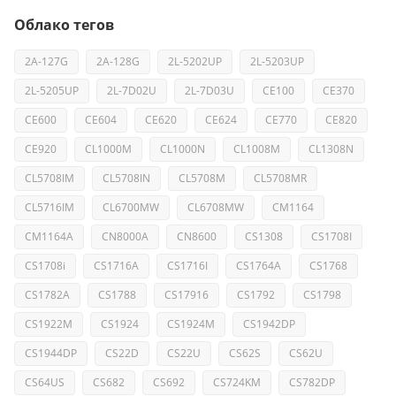
Облако тегов
2A-127G
2A-128G
2L-5202UP
2L-5203UP
2L-5205UP
2L-7D02U
2L-7D03U
CE100
CE370
CE600
CE604
CE620
CE624
CE770
CE820
CE920
CL1000M
CL1000N
CL1008M
CL1308N
CL5708IM
CL5708IN
CL5708M
CL5708MR
CL5716IM
CL6700MW
CL6708MW
CM1164
CM1164A
CN8000A
CN8600
CS1308
CS1708I
CS1708i
CS1716A
CS1716I
CS1764A
CS1768
CS1782A
CS1788
CS17916
CS1792
CS1798
CS1922M
CS1924
CS1924M
CS1942DP
CS1944DP
CS22D
CS22U
CS62S
CS62U
CS64US
CS682
CS692
CS724KM
CS782DP