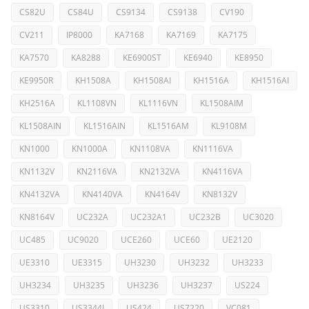
CS82U
CS84U
CS9134
CS9138
CV190
CV211
IP8000
KA7168
KA7169
KA7175
KA7570
KA8288
KE6900ST
KE6940
KE8950
KE9950R
KH1508A
KH1508AI
KH1516A
KH1516AI
KH2516A
KL1108VN
KL1116VN
KL1508AIM
KL1508AIN
KL1516AIN
KL1516AM
KL9108M
KN1000
KN1000A
KN1108VA
KN1116VA
KN1132V
KN2116VA
KN2132VA
KN4116VA
KN4132VA
KN4140VA
KN4164V
KN8132V
KN8164V
UC232A
UC232A1
UC232B
UC3020
UC485
UC9020
UCE260
UCE60
UE2120
UE3310
UE3315
UH3230
UH3232
UH3233
UH3234
UH3235
UH3236
UH3237
US224
US3310
US3344I
US424
US7220
VC081