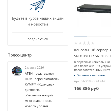
Будьте в курсе наших акций
и новостей
ПОДПИСАТЬСЯ
Консольный сервер 
Пресс-центр
SN9108CO / SN9108C
8-портовый консольный 
для подключения устрой
2 марта 2026
последовательным инт
ATEN представляет
Уточнить наличие
HDMI-переключатель
Арт.: SN9108CO-AXA-G
KVMP™ 4K для двух
166 886
руб
дисплеев,
обеспечивающий
многозадачность
нового уровня