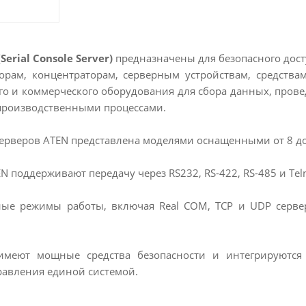
erial Console Server)
предназначены для безопасного досту
орам, концентраторам, серверным устройствам, средств
го и коммерческого оборудования для сбора данных, пров
 производственными процессами.
ерверов ATEN представлена моделями оснащенными от 8 до
ATEN поддерживают передачу через RS232, RS-422, RS-485 и Te
ые режимы работы, включая Real COM, TCP и UDP серве
имеют мощные средства безопасности и интегрируютс
равления единой системой.