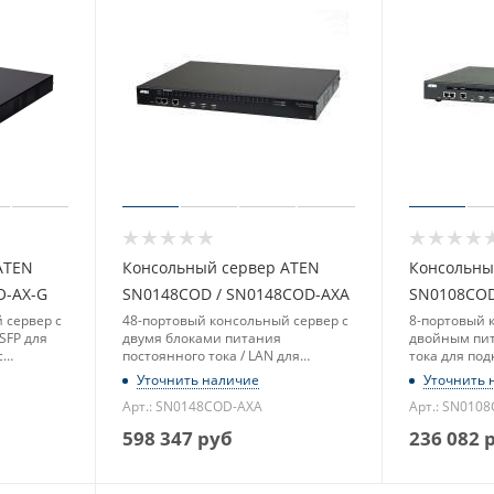
ATEN
Консольный сервер ATEN
Консольны
O-AX-G
SN0148COD / SN0148COD-AXA
SN0108COD
 сервер с
48-портовый консольный сервер с
8-портовый 
SFP для
двумя блоками питания
двойным пит
с
постоянного тока / LAN для
тока для под
ерфейсом
подключения устройств с
последоват
Уточнить наличие
Уточнить 
последовательным интерфейсом,
Арт.: SN0148COD-AXA
Арт.: SN010
работа от переменного тока
598 347
руб
236 082
р