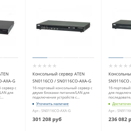
ATEN
Консольный сервер ATEN
Консольны
O-AXA-G
SN0116CO / SN0116CO-AXA-G
SN9116CO 
 сервер с
16-портовый консольный сервер с
16-портовый
LAN для
двумя блоками питания/LAN для
для подключ
с
подключения устройств с
последоват
ерфейсом
последовательным интерфейсом
Уточнить наличие
Достаточн
Арт.: SN0116CO-AXA-G
Арт.: SN911
301 208
руб
236 082
р