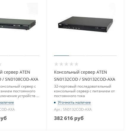
й сервер ATEN
Консольный сервер ATEN
 / SN0108COD-AXA
SN0132COD / SN0132COD-AXA
консольный сервер с
32-портовый последовательный
анием постоянного
консольный сервер с питанием от
ключения устройств с
постоянного тока
ельным интерфейсом
наличие
Уточнить наличие
8COD-AXA
Арт.: SN0132COD-AXA
уб
382 616
руб