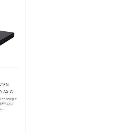
ATEN
O-AX-G
 сервер с
SFP для
с
ерфейсом