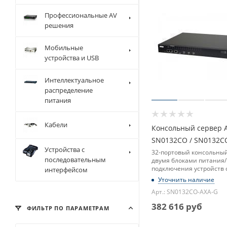
Профессиональные AV
решения
Мобильные
устройства и USB
Интеллектуальное
распределение
питания
Кабели
Консольный сервер 
SN0132CO / SN0132C
Устройства с
32-портовый консольный
последовательным
двумя блоками питания/
подключения устройств 
интерфейсом
последовательным инт
Уточнить наличие
Арт.: SN0132CO-AXA-G
382 616
руб
ФИЛЬТР ПО ПАРАМЕТРАМ