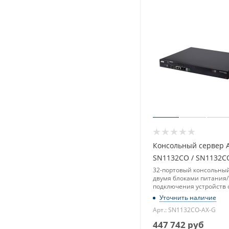
Консольный сервер 
SN1132CO / SN1132C
32-портовый консольный
двумя блоками питания/
подключения устройств 
последовательным инт
Уточнить наличие
Арт.: SN1132CO-AX-G
447 742
руб