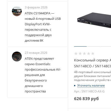
3 февраля 2026
ATEN CS1944DPA —
новый 4-портовый USB
DisplayPort KVM-
переключатель с
поддержкой двух
дисплеев 8K
23 января 2026
ATEN представляет
Консольный сервер 
серию Essentials:
SN1148CO / SN1148C
профессиональные AV-
48-портовый консольный
решения для
двумя блоками питания/
подключения устройств 
безупречного
последовательным инт
Уточнить наличие
домашнего
пространства
Арт.: SN1148CO-AX-G
626 839
руб