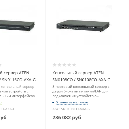
й сервер ATEN
Консольный сервер ATEN
/ SN9116CO-AXA-G
SN0108CO / SN0108CO-AXA-G
 консольный сервер
8-портовый консольный сервер с
ения устройств с
двумя блоками питания/LAN для
ельным интерфейсом
подключения устройств с
последовательным интерфейсом
о
Уточнить наличие
6CO-AXA-G
Арт.: SN0108CO-AXA-G
уб
236 082
руб