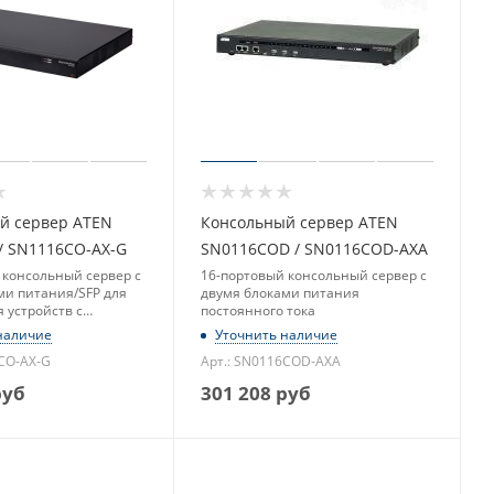
й сервер ATEN
Консольный сервер ATEN
/ SN1116CO-AX-G
SN0116COD / SN0116COD-AXA
 консольный сервер с
16-портовый консольный сервер с
ми питания/SFP для
двумя блоками питания
 устройств с
постоянного тока
ельным интерфейсом
наличие
Уточнить наличие
6CO-AX-G
Арт.: SN0116COD-AXA
уб
301 208
руб