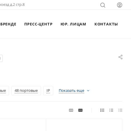
оезд д.2 стр.8
 БРЕНДЕ
ПРЕСС-ЦЕНТР
ЮР. ЛИЦАМ
КОНТАКТЫ
3
вые
48 портовые
IP
Показать еще