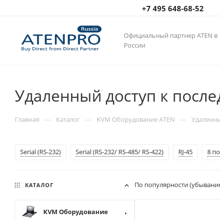
+7 495 648-68-52
Официальный партнер ATEN в
России
Удаленный доступ к посл
—
—
—
Главная
Каталог
KVM Оборудование ATEN
Удаленны
Serial (RS-232)
Serial (RS-232/ RS-485/ RS-422)
RJ-45
8 п
По популярности (убывани
КАТАЛОГ
KVM Оборудование