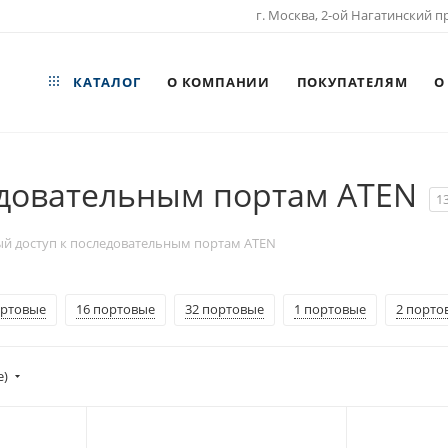
г. Москва, 2-ой Нагатинский пр
КАТАЛОГ
О КОМПАНИИ
ПОКУПАТЕЛЯМ
О
едовательным портам ATEN
1
й доступ к последовательным портам ATEN
ортовые
16 портовые
32 портовые
1 портовые
2 порто
е)