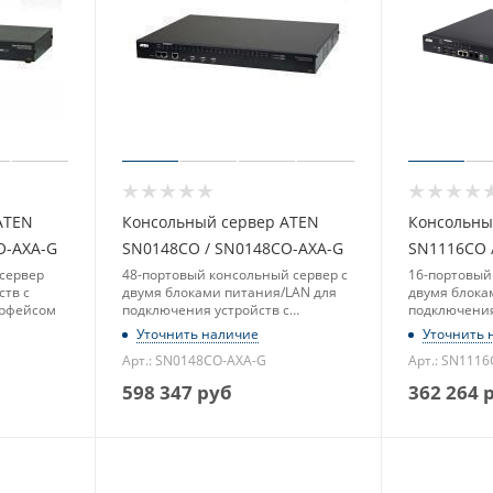
ATEN
Консольный сервер ATEN
Консольны
O-AXA-G
SN0148CO / SN0148CO-AXA-G
SN1116CO 
сервер
48-портовый консольный сервер с
16-портовый
ств с
двумя блоками питания/LAN для
двумя блока
ерфейсом
подключения устройств с
подключения
последовательным интерфейсом
последоват
Уточнить наличие
Уточнить 
Арт.: SN0148CO-AXA-G
Арт.: SN111
598 347
руб
362 264
р