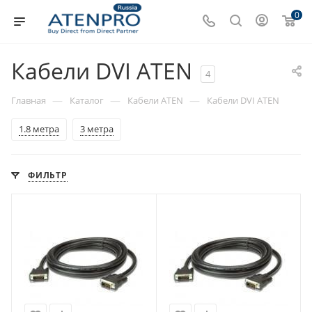
0
Кабели DVI ATEN
4
—
—
—
Главная
Каталог
Кабели ATEN
Кабели DVI ATEN
1.8 метра
3 метра
ФИЛЬТР