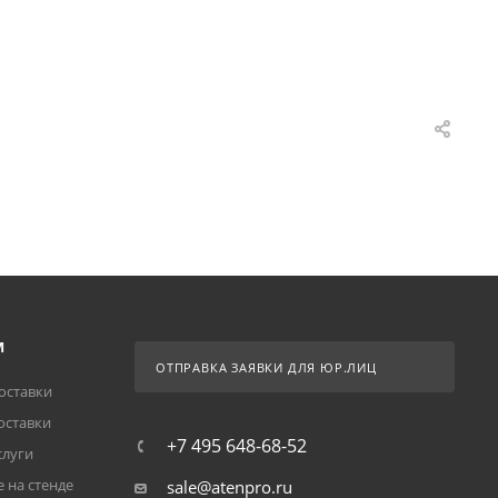
М
ОТПРАВКА ЗАЯВКИ ДЛЯ ЮР.ЛИЦ
оставки
оставки
+7 495 648-68-52
слуги
 на стенде
sale@atenpro.ru