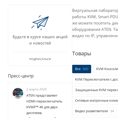
Виртуальная лаборатор
работы KVM, Smart-PDU
же можете посетить д
оборудования ATEN. Та
видео по IP, управлени
Будьте в курсе наших акций
и новостей
Товары
ПОДПИСАТЬСЯ
Все
860
KVM Консол
Пресс-центр
KVM Переключатели с дос
2 марта 2026
Защищенные KVM перек
ATEN представляет
Сетевые матричные ком
HDMI-переключатель
KVMP™ 4K для двух
Видео разветвители
34
дисплеев,