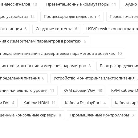
 видеосигналов
10
Презентационные коммутаторы
11
Аудио 
дио устройства
12
Процессоры для видеостен
4
Переключател
ок-станции
6
Создание контента
6
USB/Firewire концентрато
ния с измерителем параметров в розетках
6
ределения питания с измерителем параметров в розетках
10
ания с возможностью измерения параметров
8
Блок распределени
пределения питания
8
Устройство мониторинга электропитания
ания начального уровня
11
KVM кабели VGA
48
KVM кабели D
и DVI
4
Кабели HDMI
11
Кабели DisplayPort
4
Кабели гир
енные консольные серверы
8
Промышленные контроллеры
3