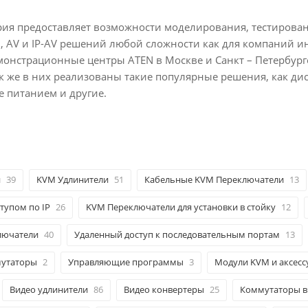
ия предоставляет возможности моделирования, тестирован
, AV и IP-AV решений любой сложности как для компаний ин
емонстрационные центры ATEN в Москве и Санкт – Петербу
к же в них реализованы такие популярные решения, как дис
е питанием и другие.
и
39
KVM Удлинители
51
Кабельные KVM Переключатели
13
тупом по IP
26
KVM Переключатели для установки в стойку
12
лючатели
40
Удаленный доступ к последовательным портам
13
мутаторы
2
Управляющие программы
3
Модули KVM и аксес
Видео удлинители
86
Видео конвертеры
25
Коммутаторы в