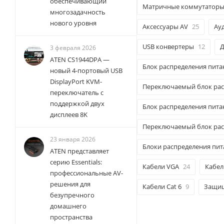
обеспечивающий
Матричные коммутаторы
многозадачность
нового уровня
Аксессуары AV
25
Ау
USB конвертеры
12
Д
3 февраля 2026
ATEN CS1944DPA —
Блок распределения пита
новый 4-портовый USB
DisplayPort KVM-
Переключаемый блок расп
переключатель с
поддержкой двух
Блок распределения пит
дисплеев 8K
Переключаемый блок рас
23 января 2026
Блоки распределения пит
ATEN представляет
серию Essentials:
Кабели VGA
24
Кабел
профессиональные AV-
решения для
Кабели Cat 6
9
Защищ
безупречного
домашнего
пространства