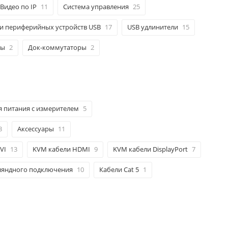
Видео по IP
11
Система управления
25
и периферийных устройств USB
17
USB удлинители
15
ры
2
Док-коммутаторы
2
я питания с измерителем
5
3
Аксессуары
11
VI
13
KVM кабели HDMI
9
KVM кабели DisplayPort
7
ляндного подключения
10
Кабели Cat 5
1