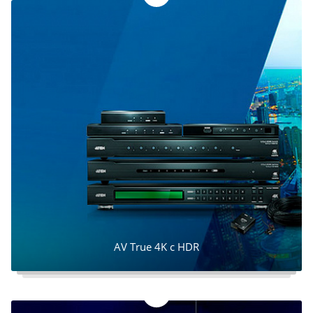
AV True 4K c HDR