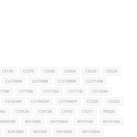
CE100
CE370
CE600
CE604
CE620
CE624
CL5708IN
CL5708M
CL5708MR
CL5716IM
1708I
CS1708i
CS1716A
CS1716I
CS1764A
CS1924M
CS1942DP
CS1944DP
CS22D
CS22U
84U
CS9134
CS9138
CV190
CV211
IP8000
KE9950R
KH1508A
KH1508AI
KH1516A
KH1516AI
KL9108M
KN1000
KN1000A
KN1108VA