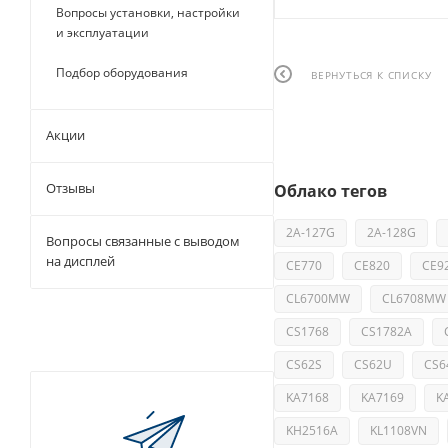
Вопросы установки, настройки
и эксплуатации
Подбор оборудования
ВЕРНУТЬСЯ К СПИСКУ
Акции
Отзывы
Облако тегов
2A-127G
2A-128G
Вопросы связанные с выводом
на дисплей
CE770
CE820
CE9
CL6700MW
CL6708MW
CS1768
CS1782A
CS62S
CS62U
CS6
KA7168
KA7169
K
KH2516A
KL1108VN