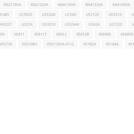
KN2116VA
KN2132VA
KN4116VA
KN4132VA
KN4140VA
UC485
UC9020
UCE260
UCE60
UE2120
UE3310
U
UH3237
US224
US3310
US3344I
US424
US7220
809
VE811
VE811T
VE812
VE812R
VE8900
VE8950
VP2730
VS0108H
VS0110HA-AT-G
VS182A
VS184A
VS