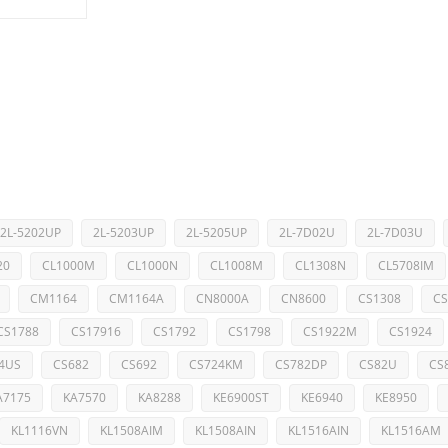
2L-5202UP
2L-5203UP
2L-5205UP
2L-7D02U
2L-7D03U
20
CL1000M
CL1000N
CL1008M
CL1308N
CL5708IM
CM1164
CM1164A
CN8000A
CN8600
CS1308
CS
CS1788
CS17916
CS1792
CS1798
CS1922M
CS1924
4US
CS682
CS692
CS724KM
CS782DP
CS82U
CS
A7175
KA7570
KA8288
KE6900ST
KE6940
KE8950
KL1116VN
KL1508AIM
KL1508AIN
KL1516AIN
KL1516AM