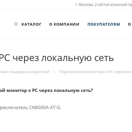
г. Москва, 2-ой Нагатинский пр
КАТАЛОГ
О КОМПАНИИ
ПОКУПАТЕЛЯМ
О
PC через локальную сеть
—
ные с выводом на дисплей
Подключение монитора к PC через лок
ой монитор к PC через локальную сеть?
ереключатель CN8000A-AT-G.