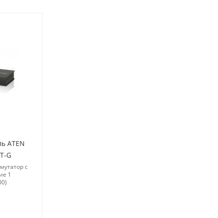
ль ATEN
T-G
мутатор с
ие 1
00)