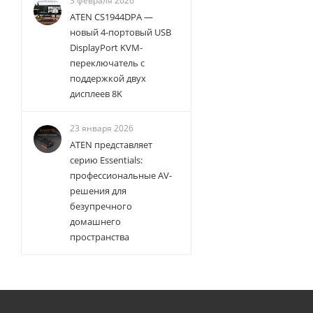
3 февраля 2026
ATEN CS1944DPA —
новый 4-портовый USB
DisplayPort KVM-
переключатель с
поддержкой двух
дисплеев 8K
23 января 2026
ATEN представляет
серию Essentials:
профессиональные AV-
решения для
безупречного
домашнего
пространства