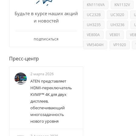
KN1116VA
KN1132V
Будьте в курсе наших акций
UC232B
UC3020
и новостей
UH3235
UH3236
VE800A
VE801
VE
ПОДПИСАТЬСЯ
VM5404H
VP1920
Пресс-центр
2 марта 2026
ATEN представляет
HDMI-переключатель
KVMP™ 4K для двух
дисплеев,
обеспечивающий
многозадачность
нового уровня