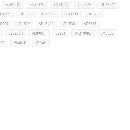
KN4164V
KN8132V
KN8164V
UC232A
UC232A1
E3315
UH3230
UH3232
UH3233
UH3234
VC081
VE1812
VE1812R
VE1830
VE7833
VE8950R
VE8950T
VE901
VK2100K2
VM3200
192
VS481B
VS94A