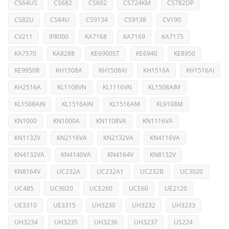
CS64US
CS682
CS692
CS724KM
CS782DP
CS82U
CS84U
CS9134
CS9138
CV190
CV211
IP8000
KA7168
KA7169
KA7175
KA7570
KA8288
KE6900ST
KE6940
KE8950
KE9950R
KH1508A
KH1508AI
KH1516A
KH1516AI
KH2516A
KL1108VN
KL1116VN
KL1508AIM
KL1508AIN
KL1516AIN
KL1516AM
KL9108M
KN1000
KN1000A
KN1108VA
KN1116VA
KN1132V
KN2116VA
KN2132VA
KN4116VA
KN4132VA
KN4140VA
KN4164V
KN8132V
KN8164V
UC232A
UC232A1
UC232B
UC3020
UC485
UC9020
UCE260
UCE60
UE2120
UE3310
UE3315
UH3230
UH3232
UH3233
UH3234
UH3235
UH3236
UH3237
US224