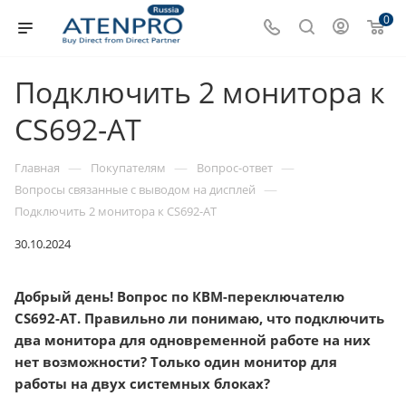
0
Подключить 2 монитора к
CS692-AT
—
—
—
Главная
Покупателям
Вопрос-ответ
—
Вопросы связанные с выводом на дисплей
Подключить 2 монитора к CS692-AT
30.10.2024
Добрый день! Вопрос по КВМ-переключателю
CS692-AT. Правильно ли понимаю, что подключить
два монитора для одновременной работе на них
нет возможности? Только один монитор для
работы на двух системных блоках?