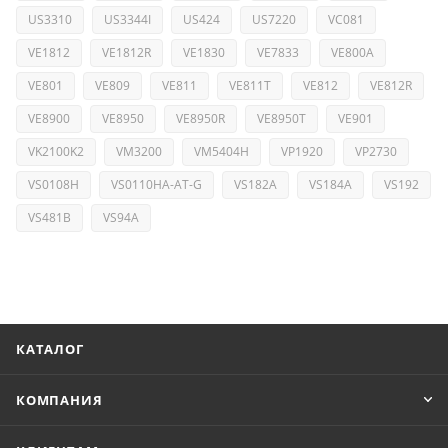
US3310
US3344I
US424
US7220
VC081
VE1812
VE1812R
VE1830
VE7833
VE800A
VE801
VE809
VE811
VE811T
VE812
VE812R
VE8900
VE8950
VE8950R
VE8950T
VE901
VK2100K2
VM3200
VM5404H
VP1920
VP2730
VS0108H
VS0110HA-AT-G
VS182A
VS184A
VS192
VS481B
VS94A
КАТАЛОГ
КОМПАНИЯ