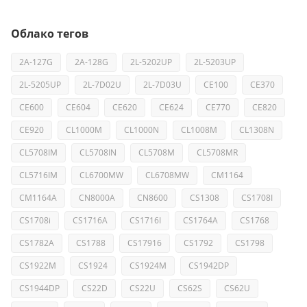
Облако тегов
2A-127G
2A-128G
2L-5202UP
2L-5203UP
2L-5205UP
2L-7D02U
2L-7D03U
CE100
CE370
CE600
CE604
CE620
CE624
CE770
CE820
CE920
CL1000M
CL1000N
CL1008M
CL1308N
CL5708IM
CL5708IN
CL5708M
CL5708MR
CL5716IM
CL6700MW
CL6708MW
CM1164
CM1164A
CN8000A
CN8600
CS1308
CS1708I
CS1708i
CS1716A
CS1716I
CS1764A
CS1768
CS1782A
CS1788
CS17916
CS1792
CS1798
CS1922M
CS1924
CS1924M
CS1942DP
CS1944DP
CS22D
CS22U
CS62S
CS62U