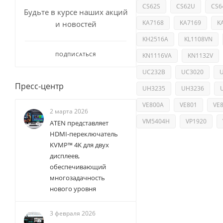
CS62S
CS62U
CS6
Будьте в курсе наших акций
KA7168
KA7169
K
и новостей
KH2516A
KL1108VN
ПОДПИСАТЬСЯ
KN1116VA
KN1132V
UC232B
UC3020
Пресс-центр
UH3235
UH3236
VE800A
VE801
VE
2 марта 2026
VM5404H
VP1920
ATEN представляет
HDMI-переключатель
KVMP™ 4K для двух
дисплеев,
обеспечивающий
многозадачность
нового уровня
3 февраля 2026