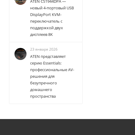
ATEN CS1944DPA —
новый 4-портовый USB
DisplayPort KVM-
переключатель с
поддержкой двух
дисплеев 8K
23 января 2026
ATEN представляет
серию Essentials:
профессиональные AV-
решения для
безупречного
домашнего
пространства