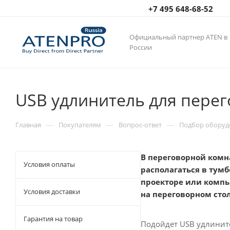
+7 495 648-68-52
Официальный партнер ATEN в
России
USB удлинитель для пере
—
—
—
Главная
Покупателям
Вопрос-ответ
Подбор оборуд
В переговорной комна
Условия оплаты
располагаться в тум
проекторе или компь
Условия доставки
на переговорном стол
Гарантия на товар
Подойдет USB удлинит