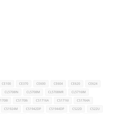
CE100
CE370
CE600
CE604
CE620
CE624
CL5708IN
CL5708M
CL5708MR
CL5716IM
1708I
CS1708i
CS1716A
CS1716I
CS1764A
CS1924M
CS1942DP
CS1944DP
CS22D
CS22U