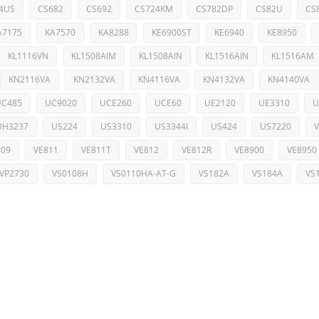
4US
CS682
CS692
CS724KM
CS782DP
CS82U
CS
A7175
KA7570
KA8288
KE6900ST
KE6940
KE8950
KL1116VN
KL1508AIM
KL1508AIN
KL1516AIN
KL1516AM
KN2116VA
KN2132VA
KN4116VA
KN4132VA
KN4140VA
UC485
UC9020
UCE260
UCE60
UE2120
UE3310
U
UH3237
US224
US3310
US3344I
US424
US7220
809
VE811
VE811T
VE812
VE812R
VE8900
VE8950
VP2730
VS0108H
VS0110HA-AT-G
VS182A
VS184A
VS