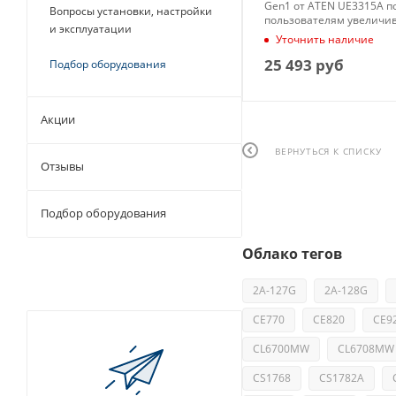
Gen1 от ATEN UE3315A п
Вопросы установки, настройки
пользователям увеличи
и эксплуатации
расстояние между комп
Уточнить наличие
USB-устройствами до 15 
25 493
руб
Подбор оборудования
Акции
ВЕРНУТЬСЯ К СПИСКУ
Отзывы
Подбор оборудования
Облако тегов
2A-127G
2A-128G
CE770
CE820
CE9
CL6700MW
CL6708MW
CS1768
CS1782A