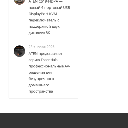
ATEN CS1944DPA —
новый 4-портовый USB
DisplayPort KVM-
переключатель с
поддержкой двух
дисплеев 8K
23 января 2026
ATEN представляет
серию Essentials:
профессиональные AV-
решения для
безупречного
домашнего
пространства