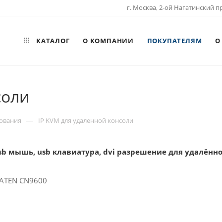
г. Москва, 2-ой Нагатинский пр
КАТАЛОГ
О КОМПАНИИ
ПОКУПАТЕЛЯМ
О
соли
—
ования
IP KVM для удаленной консоли
sb мышь, usb клавиатура, dvi разрешение для удалённо
 ATEN CN9600