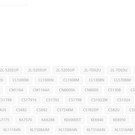
2L-5202UP
2L-5203UP
2L-5205UP
2L-7D02U
2L-7D03U
20
CL1000M
CL1000N
CL1008M
CL1308N
CL5708IM
CM1164
CM1164A
CN8000A
CN8600
CS1308
CS
CS1788
CS17916
CS1792
CS1798
CS1922M
CS1924
4US
CS682
CS692
CS724KM
CS782DP
CS82U
CS
A7175
KA7570
KA8288
KE6900ST
KE6940
KE8950
KL1116VN
KL1508AIM
KL1508AIN
KL1516AIN
KL1516AM