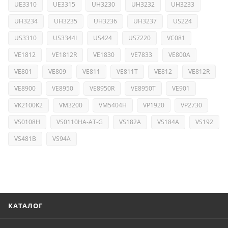
UE3310
UE3315
UH3230
UH3232
UH3233
UH3234
UH3235
UH3236
UH3237
US224
US3310
US3344I
US424
US7220
VC081
VE1812
VE1812R
VE1830
VE7833
VE800A
VE801
VE809
VE811
VE811T
VE812
VE812R
VE8900
VE8950
VE8950R
VE8950T
VE901
VK2100K2
VM3200
VM5404H
VP1920
VP2730
VS0108H
VS0110HA-AT-G
VS182A
VS184A
VS192
VS481B
VS94A
КАТАЛОГ