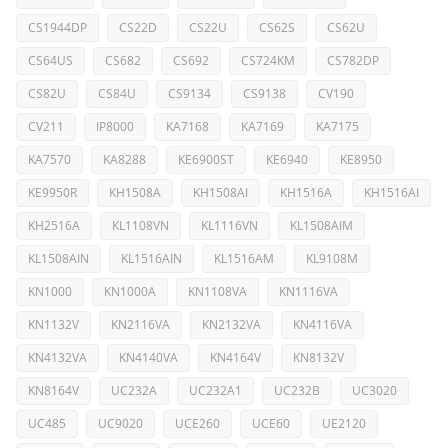
CS1944DP
CS22D
CS22U
CS62S
CS62U
CS64US
CS682
CS692
CS724KM
CS782DP
CS82U
CS84U
CS9134
CS9138
CV190
CV211
IP8000
KA7168
KA7169
KA7175
KA7570
KA8288
KE6900ST
KE6940
KE8950
KE9950R
KH1508A
KH1508AI
KH1516A
KH1516AI
KH2516A
KL1108VN
KL1116VN
KL1508AIM
KL1508AIN
KL1516AIN
KL1516AM
KL9108M
KN1000
KN1000A
KN1108VA
KN1116VA
KN1132V
KN2116VA
KN2132VA
KN4116VA
KN4132VA
KN4140VA
KN4164V
KN8132V
KN8164V
UC232A
UC232A1
UC232B
UC3020
UC485
UC9020
UCE260
UCE60
UE2120