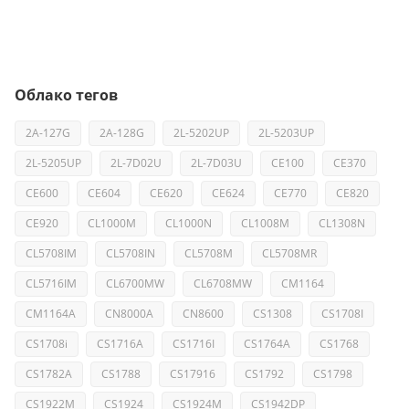
Облако тегов
2A-127G
2A-128G
2L-5202UP
2L-5203UP
2L-5205UP
2L-7D02U
2L-7D03U
CE100
CE370
CE600
CE604
CE620
CE624
CE770
CE820
CE920
CL1000M
CL1000N
CL1008M
CL1308N
CL5708IM
CL5708IN
CL5708M
CL5708MR
CL5716IM
CL6700MW
CL6708MW
CM1164
CM1164A
CN8000A
CN8600
CS1308
CS1708I
CS1708i
CS1716A
CS1716I
CS1764A
CS1768
CS1782A
CS1788
CS17916
CS1792
CS1798
CS1922M
CS1924
CS1924M
CS1942DP