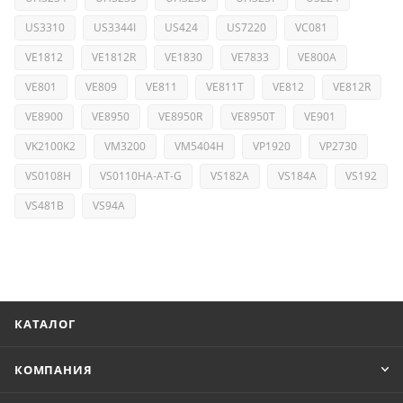
US3310
US3344I
US424
US7220
VC081
VE1812
VE1812R
VE1830
VE7833
VE800A
VE801
VE809
VE811
VE811T
VE812
VE812R
VE8900
VE8950
VE8950R
VE8950T
VE901
VK2100K2
VM3200
VM5404H
VP1920
VP2730
VS0108H
VS0110HA-AT-G
VS182A
VS184A
VS192
VS481B
VS94A
КАТАЛОГ
КОМПАНИЯ