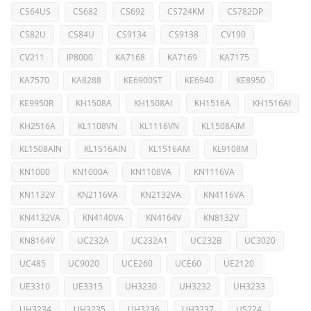
CS64US
CS682
CS692
CS724KM
CS782DP
CS82U
CS84U
CS9134
CS9138
CV190
CV211
IP8000
KA7168
KA7169
KA7175
KA7570
KA8288
KE6900ST
KE6940
KE8950
KE9950R
KH1508A
KH1508AI
KH1516A
KH1516AI
KH2516A
KL1108VN
KL1116VN
KL1508AIM
KL1508AIN
KL1516AIN
KL1516AM
KL9108M
KN1000
KN1000A
KN1108VA
KN1116VA
KN1132V
KN2116VA
KN2132VA
KN4116VA
KN4132VA
KN4140VA
KN4164V
KN8132V
KN8164V
UC232A
UC232A1
UC232B
UC3020
UC485
UC9020
UCE260
UCE60
UE2120
UE3310
UE3315
UH3230
UH3232
UH3233
UH3234
UH3235
UH3236
UH3237
US224