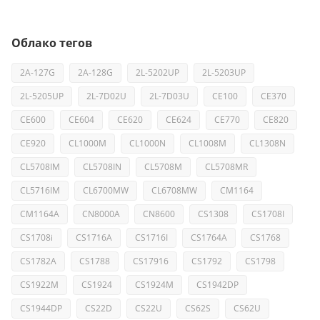
Облако тегов
2A-127G
2A-128G
2L-5202UP
2L-5203UP
2L-5205UP
2L-7D02U
2L-7D03U
CE100
CE370
CE600
CE604
CE620
CE624
CE770
CE820
CE920
CL1000M
CL1000N
CL1008M
CL1308N
CL5708IM
CL5708IN
CL5708M
CL5708MR
CL5716IM
CL6700MW
CL6708MW
CM1164
CM1164A
CN8000A
CN8600
CS1308
CS1708I
CS1708i
CS1716A
CS1716I
CS1764A
CS1768
CS1782A
CS1788
CS17916
CS1792
CS1798
CS1922M
CS1924
CS1924M
CS1942DP
CS1944DP
CS22D
CS22U
CS62S
CS62U