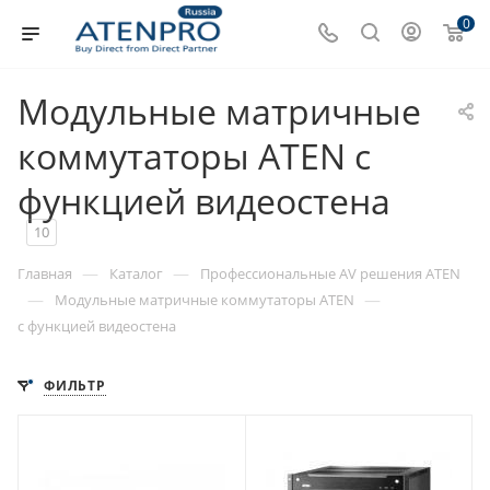
0
Модульные матричные
коммутаторы ATEN с
функцией видеостена
10
—
—
Главная
Каталог
Профессиональные AV решения ATEN
—
—
Модульные матричные коммутаторы ATEN
с функцией видеостена
ФИЛЬТР