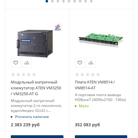
Модульный матричный
Плата ATEN VM8514 /
коммутатор ATEN VM3250
VM8514-AT
/ VM3250-AT-G
4-портовая плата вывода
HDBaseT (4096x2160 - 100м)
Модульный матричный
коммутатор 2-го поколения,
Мало
аудио/видео 32x32 с
функционалом видеостен
Уточнить наличие
(4096x2160)
2 383 239
руб
352 083
руб