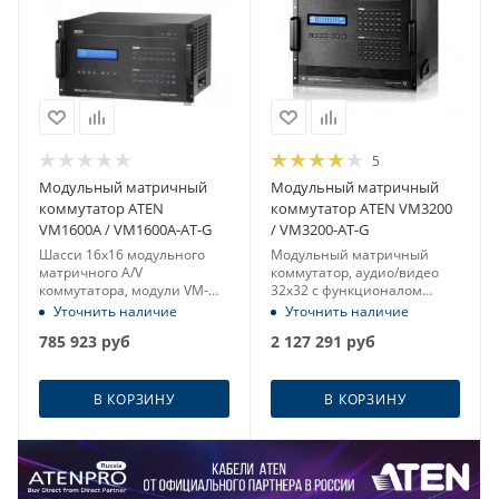
5
Модульный матричный
Модульный матричный
коммутатор ATEN
коммутатор ATEN VM3200
VM1600A / VM1600A-AT-G
/ VM3200-AT-G
Шасси 16x16 модульного
Модульный матричный
матричного A/V
коммутатор, аудио/видео
коммутатора, модули VM-
32x32 с функционалом
FAN554, VM-PWR460
видеостен (4096x2160 -
Уточнить наличие
Уточнить наличие
(4096x2160 - 100м)
100м)
785 923
руб
2 127 291
руб
В КОРЗИНУ
В КОРЗИНУ