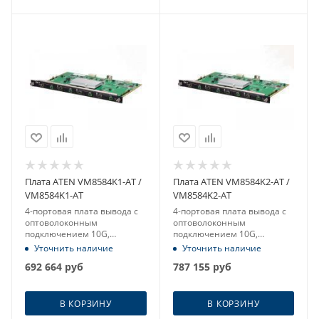
Плата ATEN VM8584K1-AT /
Плата ATEN VM8584K2-AT /
VM8584K1-AT
VM8584K2-AT
4-портовая плата вывода c
4-портовая плата вывода c
оптоволоконным
оптоволоконным
подключением 10G,
подключением 10G,
комплект K1, многомод
комплект K2, одномод
Уточнить наличие
Уточнить наличие
(4096x2160 - 300м)
(4096x2160 - 10км)
692 664
руб
787 155
руб
В КОРЗИНУ
В КОРЗИНУ