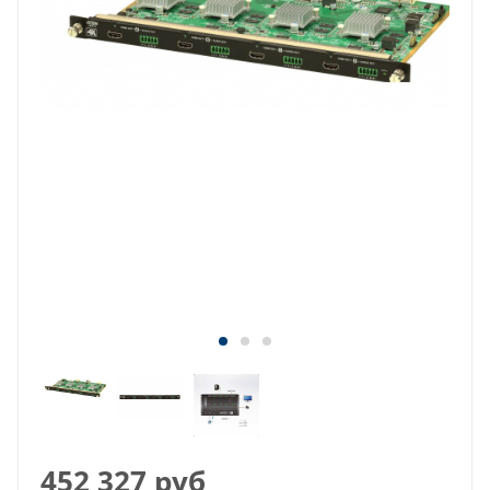
452 327
руб