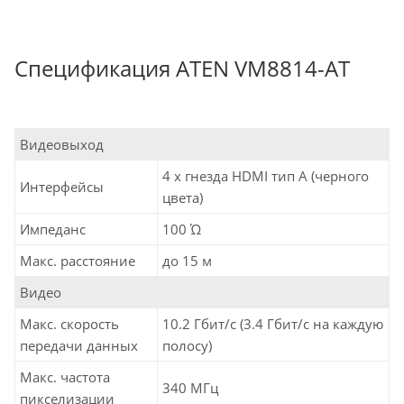
Спецификация ATEN VM8814-AT
Видеовыход
4 x гнезда HDMI тип А (черного
Интерфейсы
цвета)
Импеданс
100 Ώ
Макс. расстояние
до 15 м
Видео
Макс. скорость
10.2 Гбит/с (3.4 Гбит/с на каждую
передачи данных
полосу)
Макс. частота
340 MГц
пикселизации