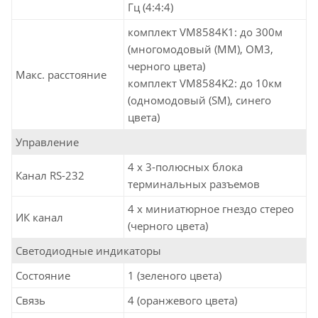
Гц (4:4:4)
комплект VM8584K1: до 300м
(многомодовый (MM), OM3,
черного цвета)
Макс. расстояние
комплект VM8584K2: до 10км
(одномодовый (SM), синего
цвета)
Управление
4 x 3-полюсных блока
Канал RS-232
терминальных разъемов
4 x миниатюрное гнездо стерео
ИК канал
(черного цвета)
Светодиодные индикаторы
Состояние
1 (зеленого цвета)
Связь
4 (оранжевого цвета)