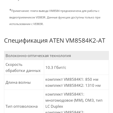
*
Примечание: плата вывода VM8584 предназначена для работы с
видеоприемником
VE883R
. Данные функции доступны только при
использовании с
VE883R
.
Спецификация ATEN VM8584K2-AT
Волоконно-оптическая технология
Скорость
10.3 Гбит/с
обработки данных
комплект VM8584K1: 850 нм
Длина волны
комплект VM8584K2: 1310 нм
комплект VM8584K1:
многомодовое (MM), OM3, тип
Тип оптоволокна
LC Duplex
комплект VM8584K2: