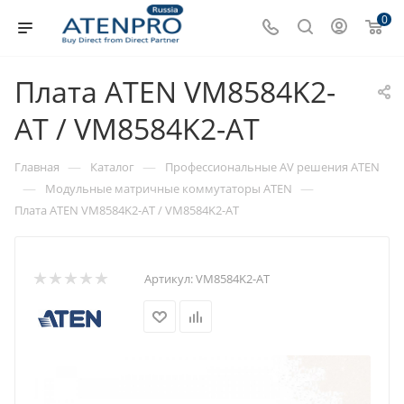
0
Плата ATEN VM8584K2-
AT / VM8584K2-AT
—
—
Главная
Каталог
Профессиональные AV решения ATEN
—
—
Модульные матричные коммутаторы ATEN
Плата ATEN VM8584K2-AT / VM8584K2-AT
Артикул:
VM8584K2-AT