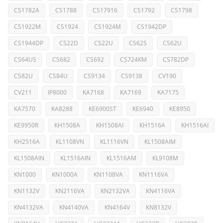
CS1782A
CS1788
CS17916
CS1792
CS1798
CS1922M
CS1924
CS1924M
CS1942DP
CS1944DP
CS22D
CS22U
CS62S
CS62U
CS64US
CS682
CS692
CS724KM
CS782DP
CS82U
CS84U
CS9134
CS9138
CV190
CV211
IP8000
KA7168
KA7169
KA7175
KA7570
KA8288
KE6900ST
KE6940
KE8950
KE9950R
KH1508A
KH1508AI
KH1516A
KH1516AI
KH2516A
KL1108VN
KL1116VN
KL1508AIM
KL1508AIN
KL1516AIN
KL1516AM
KL9108M
KN1000
KN1000A
KN1108VA
KN1116VA
KN1132V
KN2116VA
KN2132VA
KN4116VA
KN4132VA
KN4140VA
KN4164V
KN8132V