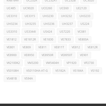
KN8164V
UC232A
UC232A1
UC232B
UC3020
UC485
UC9020
UCE260
UCE60
UE2120
UE3310
UE3315
UH3230
UH3232
UH3233
UH3234
UH3235
UH3236
UH3237
US224
US3310
US3344I
US424
US7220
VC081
VE1812
VE1812R
VE1830
VE7833
VE800A
VE801
VE809
VE811
VE811T
VE812
VE812R
VE8900
VE8950
VE8950R
VE8950T
VE901
VK2100K2
VM3200
VM5404H
VP1920
VP2730
VS0108H
VS0110HA-AT-G
VS182A
VS184A
VS192
VS481B
VS94A