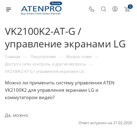
0
VK2100K2-AT-G /
управление экранами LG
—
—
—
Главная
Покупателям
Вопрос-ответ
—
Доступ к сети, контроль и другие вопросы
VK2100K2-AT-G / управление экранами LG
Можно ли применить систему управления ATEN
VK2100K2 для управления экранами LG и
коммутатором видео?
Да, можно
Ответ актуален на 21.02.2020