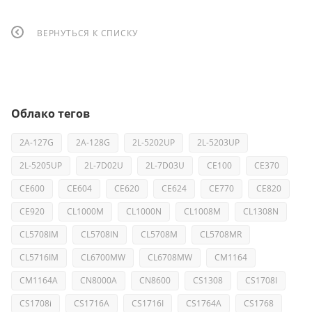
ВЕРНУТЬСЯ К СПИСКУ
Облако тегов
2A-127G
2A-128G
2L-5202UP
2L-5203UP
2L-5205UP
2L-7D02U
2L-7D03U
CE100
CE370
CE600
CE604
CE620
CE624
CE770
CE820
CE920
CL1000M
CL1000N
CL1008M
CL1308N
CL5708IM
CL5708IN
CL5708M
CL5708MR
CL5716IM
CL6700MW
CL6708MW
CM1164
CM1164A
CN8000A
CN8600
CS1308
CS1708I
CS1708i
CS1716A
CS1716I
CS1764A
CS1768