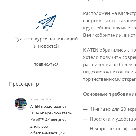
Расположен на Касл-стр
спортивных состязаний
крупнейшие прямые тра
Великобритании, в кото
Будьте в курсе наших акций
и новостей
К ATEN обратились с пр
хотели получить совре
расширения на более п
ПОДПИСАТЬСЯ
видеоисточников или д
торжественному откры
Пресс-центр
Основные требовани
2 марта 2026
ATEN представляет
4K-видео для 20 эк
HDMI-переключатель
Простота и удобство
KVMP™ 4K для двух
дисплеев,
Недорогое, но эффе
обеспечивающий