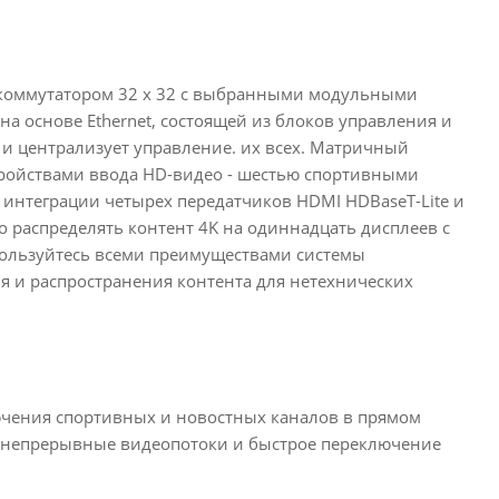
коммутатором 32 x 32 с выбранными модульными
на основе Ethernet, состоящей из блоков управления и
а и централизует управление. их всех. Матричный
стройствами ввода HD-видео - шестью спортивными
ря интеграции четырех передатчиков HDMI HDBaseT-Lite и
о распределять контент 4K на одиннадцать дисплеев с
спользуйтесь всеми преимуществами системы
я и распространения контента для нетехнических
чения спортивных и новостных каналов в прямом
е непрерывные видеопотоки и быстрое переключение