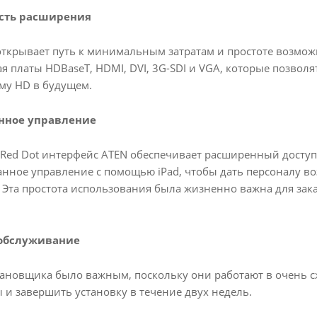
ость расширения
ткрывает путь к минимальным затратам и простоте возмож
ая платы HDBaseT, HDMI, DVI, 3G-SDI и VGA, которые позвол
му HD в будущем.
нное управление
ed Dot интерфейс ATEN обеспечивает расширенный доступ,
нное управление с помощью iPad, чтобы дать персоналу в
 Эта простота использования была жизненно важна для зак
 обслуживание
тановщика было важным, поскольку они работают в очень с
и завершить установку в течение двух недель.