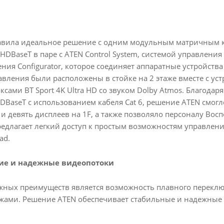
авила идеальное решение с одним модульным матричным 
DBaseT в паре с ATEN Control System, системой управления 
ния Configurator, которое соединяет аппаратные устройств
авления были расположены в стойке на 2 этаже вместе с у
ксами BT Sport 4K Ultra HD со звуком Dolby Atmos. Благода
BaseT с использованием кабеля Cat 6, решение ATEN смогл
 и девять дисплеев на 1F, а также позволяло персоналу Во
редлагает легкий доступ к простым возможностям управлени
ad.
ие и надежные видеопотоки
жных преимуществ является возможность плавного переклю
ажами. Решение ATEN обеспечивает стабильные и надежны