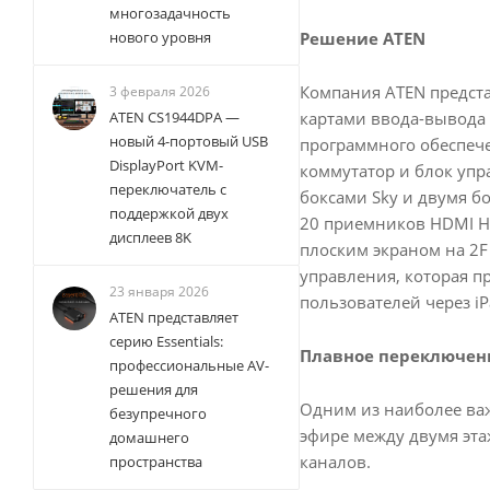
многозадачность
Решение ATEN
нового уровня
Компания ATEN предст
3 февраля 2026
картами ввода-вывода H
ATEN CS1944DPA —
новый 4-портовый USB
программного обеспече
DisplayPort KVM-
коммутатор и блок упр
переключатель с
боксами Sky и двумя бо
поддержкой двух
20 приемников HDMI HD
дисплеев 8K
плоским экраном на 2F
управления, которая п
23 января 2026
пользователей через iP
ATEN представляет
серию Essentials:
Плавное переключен
профессиональные AV-
решения для
Одним из наиболее ва
безупречного
эфире между двумя эт
домашнего
каналов.
пространства