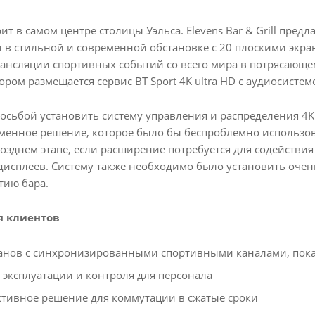
ит в самом центре столицы Уэльса. Elevens Bar & Grill пред
 в стильной и современной обстановке с 20 плоскими экран
нсляции спортивных событий со всего мира в потрясающем
ром размещается сервис BT Sport 4K ultra HD с аудиосистем
осьбой установить систему управления и распределения 4K д
менное решение, которое было бы беспроблемно использова
озднем этапе, если расширение потребуется для содейств
исплеев. Систему также необходимо было установить очен
тию бара.
я клиентов
ранов с синхронизированными спортивными каналами, пок
 эксплуатации и контроля для персонала
ктивное решение для коммутации в сжатые сроки