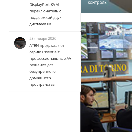
контроль
DisplayPort KVM-
переключатель с
поддержкой двух
дисплеев 8K
23 января 2026
ATEN представляет
серию Essentials:
профессиональные AV-
решения для
безупречного
домашнего
пространства