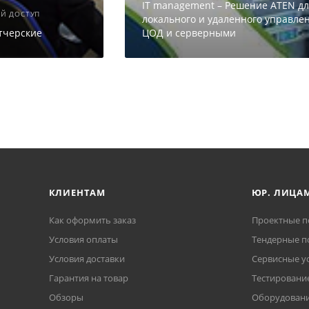
IT management – Решение ATEN д
ЫЙ ДОСТУП
локального и удаленного управле
тчерские
ЦОД и серверными
КЛИЕНТАМ
ЮР. ЛИЦА
Как оформить заказ
Проектные п
Условия оплаты
Тендерные п
Условия доставки
Сервисные у
Гарантия на товар
Тестирование
Обзоры
Оборудовани