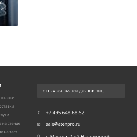
ля
ния
М
ОТПРАВКА ЗАЯВКИ ДЛЯ ЮР.ЛИЦ
оставки
оставки
+7 495 648-68-52
слуги
 на стенде
sale@atenpro.ru
е на тест
г. Москва, 2-ой Нагатинский