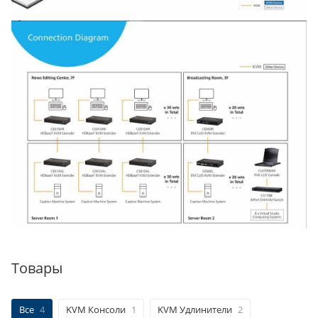
Товары
Все
4
KVM Консоли
1
KVM Удлинители
2