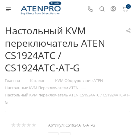
0
Настольный KVM
переключатель ATEN
CS1924ATC /
CS1924ATC-AT-G
—
—
—
Главная
Каталог
KVM Оборудование ATEN
—
Настольные KVM Переключатели ATEN
Настольный KVM переключатель ATEN CS1924ATC / CS1924ATC-AT-
G
Артикул:
CS1924ATC-AT-G