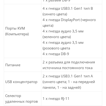
4 x гнезда USB3.1 Gen1 тип B
(синего цвета)
4 x гнезда DisplayPort (черного
цвета)
Порты KVM
4 x гнезда аудио 3,5 мм
(Компьютера)
(зеленого цвета)
4 x гнезда аудио 3,5 мм
(розового цвета
4 x гнезда DB-9
2 x разъема для подключения
Питание
источника постоянного тока
2 x гнезда USB3.1 Gen1 тип A
USB концентратор
(синего цвета; 1 - на передней
панели, 1 - на задней)
Селектор
1 x гнездо RJ-11
удаленных портов