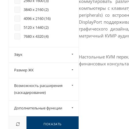
2560 x 1600 (
3
)
коммутировать разл
компьютеры с клавиат
3840 x 2160 (
2
)
peripherals) со вст
4096 x 2160 (
16
)
DisplayPort поддержив
5120 x 1440 (
2
)
графического дизайн
матричный KVMP аудио
7680 x 4320 (
4
)
Звук
Настольные KVM перекл
финансовых консульта
Размер ЖК
Возможность расширения
(каскадирование)
Дополнительные функции
ПОКАЗАТЬ