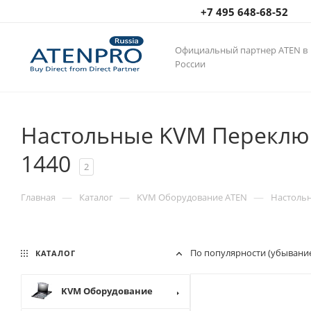
+7 495 648-68-52
Официальный партнер ATEN в
России
Настольные KVM Переключ
1440
2
—
—
—
Главная
Каталог
KVM Оборудование ATEN
Настоль
По популярности (убывани
КАТАЛОГ
KVM Оборудование