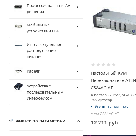
Профессиональные AV
решения
Мобильные
устройства и USB
Интеллектуальное
распределение
питания
Кабели
Настольный KVM
Переключатель ATEN
Устройства с
CS84AC-AT
последовательным
4-портовый PS/2, VGA KV
интерфейсом
коммутатор
Уточнить наличие
Арт.: CS84AC-AT
ФИЛЬТР ПО ПАРАМЕТРАМ
12 211
руб