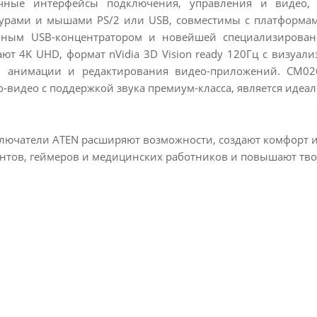
ичные интерфейсы подключения, управления и видео,
урами и мышами PS/2 или USB, совместимы с платформами 
роенным USB-концентратором и новейшей специализирова
ают 4K UHD, формат nVidia 3D Vision ready 120Гц с визуа
а, анимации и редактирования видео-приложений. CM026
-видео с поддержкой звука премиум-класса, является иде
ючатели ATEN расширяют возможности, создают комфорт и 
нтов, геймеров и медицинских работников и повышают тво