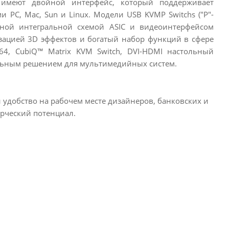
 имеют двойной интерфейс, который поддерживает
PC, Mac, Sun и Linux. Модели USB KVMP Switchs ("P"-
нной интегральной схемой ASIC и видеоинтерфейсом
лизацией 3D эффектов и богатый набор функций в сфере
4, CubiQ™ Matrix KVM Switch, DVI-HDMI настольный
альным решением для мультимедийных систем.
удобство на рабочем месте дизайнеров, банковских и
рческий потенциал.