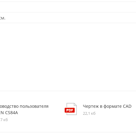
см.
ководство пользователя
Чертеж в формате CAD
EN CS84A
22,1 кб
,7 кб