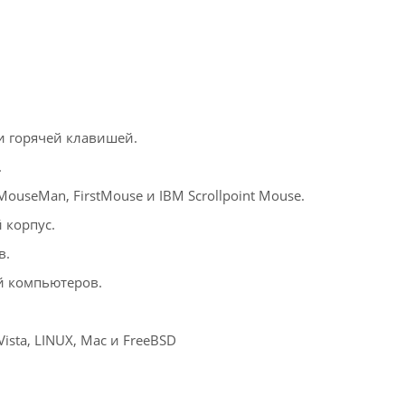
и горячей клавишей.
.
MouseMan, FirstMouse и IBM Scrollpoint Mouse.
 корпус.
в.
й компьютеров.
sta, LINUX, Mac и FreeBSD