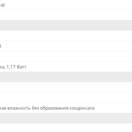
а)
B
а, 1,17 Ватт
ая влажность без образования конденсата