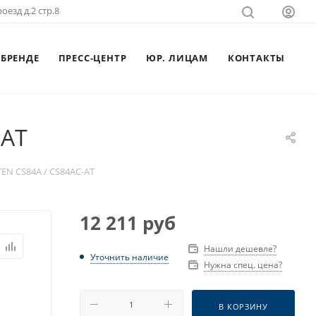
оезд д.2 стр.8
 БРЕНДЕ
ПРЕСС-ЦЕНТР
ЮР. ЛИЦАМ
КОНТАКТЫ
-AT
N CS84A / CS84AC-AT
12 211
руб
Нашли дешевле?
Уточнить наличие
Нужна спец. цена?
В КОРЗИНУ