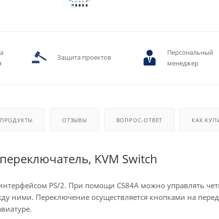
ва
Персональный
Защита проектов
я
менеджер
 ПРОДУКТЫ
ОТЗЫВЫ
ВОПРОС-ОТВЕТ
КАК КУП
 переключатель, KVM Switch
интерфейсом PS/2. При помощи CS84A можно управлять че
ду ними. Переключение осуществляется кнопками на пере
виатуре.