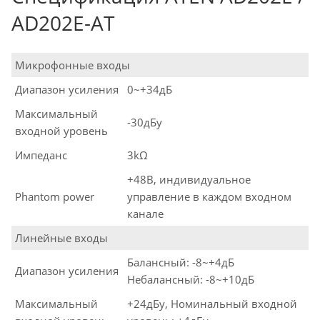
AD202E-AT
Микрофонные входы
Диапазон усиления
0~+34дБ
Максимальный
-30дБу
входной уровень
Импеданс
3kΩ
+48В, индивидуальное
Phantom power
управление в каждом входном
канале
Линейные входы
Балансный: -8~+4дБ
Диапазон усиления
Небалансный: -8~+10дБ
Максимальный
+24дБу, Номинальный входной