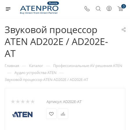
0
Звуковой процессор
ATEN AD202E / AD202E-
AT
—
—
Главная
Каталог
Профессиональные AV решения ATEN
—
—
Аудио устройства ATEN
Звуковой процессор ATEN AD202E / AD202E-AT
Артикул:
AD202E-AT