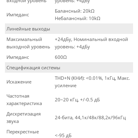
входной уровень
уровень: +4дБу
Балансный: 20kΩ
Импеданс
Небалансный: 10kΩ
Линейные выходы
Максимальный
+24дБу, Номинальный входной
выходной уровень
уровень: +4дБу
Импеданс
600Ω
Спецификация системы
THD+N (КНИ): <0.01%, 1кГц, Макс.
Искажение
усиление
Частотная
20~20 кГц, +/-0.5 дБ
характеристика
Дискретизация
24-бита, 44,1к/48к/88,2к/96кГц
звука
Перекрестные
<-95 дБ