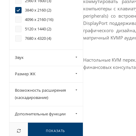
2560 x 1600 (
3
)
коммутировать разл
компьютеры с клавиат
3840 x 2160 (
2
)
peripherals) со вст
4096 x 2160 (
16
)
DisplayPort поддержив
5120 x 1440 (
2
)
графического дизайн
матричный KVMP аудио
7680 x 4320 (
4
)
Звук
Настольные KVM перекл
финансовых консульта
Размер ЖК
Возможность расширения
(каскадирование)
Дополнительные функции
ПОКАЗАТЬ