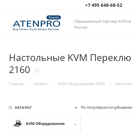
+7 495 648-68-52
Официальный партнер ATEN в
России
Настольные KVM Переключ
2160
2
—
—
—
Главная
Каталог
KVM Оборудование ATEN
Настоль
По популярности (убывани
КАТАЛОГ
KVM Оборудование