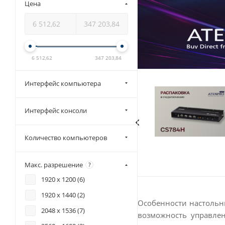
Цена
6 512,62
347 203,84
Интерфейс компьютера
Интерфейс консоли
Количество компьютеров
Макс. разрешение
?
1920 x 1200 (
6
)
1920 x 1440 (
2
)
Особенности настольн
2048 x 1536 (
7
)
возможность управле