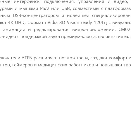
ичные интерфейсы подключения, управления и видео,
урами и мышами PS/2 или USB, совместимы с платформами 
роенным USB-концентратором и новейшей специализирова
ают 4K UHD, формат nVidia 3D Vision ready 120Гц с визуа
а, анимации и редактирования видео-приложений. CM026
-видео с поддержкой звука премиум-класса, является иде
ючатели ATEN расширяют возможности, создают комфорт и 
нтов, геймеров и медицинских работников и повышают тво