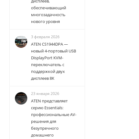
дисплеев,
обеспечивающий
многозадачность
нового уровня
3 февраля 2026
ATEN CS1944DPA —
новый 4-портовый USB
DisplayPort KVM-
переключатель с
поддержкой двух
дисплеев 8K
23 января 2026
ATEN представляет
серию Essentials:
профессиональные AV-
решения для
безупречного
домашнего