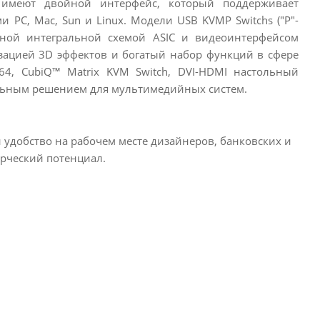
 имеют двойной интерфейс, который поддерживает
PC, Mac, Sun и Linux. Модели USB KVMP Switchs ("P"-
нной интегральной схемой ASIC и видеоинтерфейсом
лизацией 3D эффектов и богатый набор функций в сфере
4, CubiQ™ Matrix KVM Switch, DVI-HDMI настольный
альным решением для мультимедийных систем.
удобство на рабочем месте дизайнеров, банковских и
рческий потенциал.