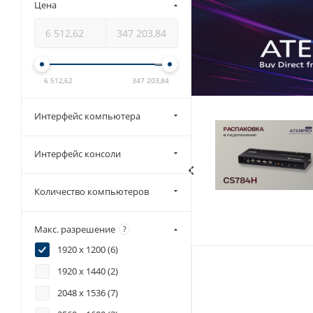
Цена
6 512,62
347 203,84
Интерфейс компьютера
Интерфейс консоли
Количество компьютеров
Макс. разрешение
?
1920 x 1200 (
6
)
1920 x 1440 (
2
)
2048 x 1536 (
7
)