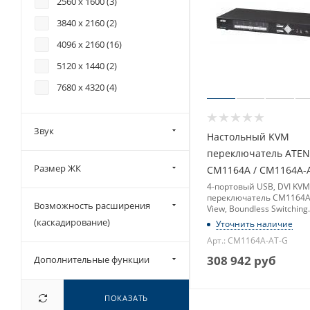
2560 x 1600 (
3
)
3840 x 2160 (
2
)
4096 x 2160 (
16
)
5120 x 1440 (
2
)
7680 x 4320 (
4
)
Звук
Настольный KVM
переключатель ATEN
Размер ЖК
CM1164A / CM1164A-
4-портовый USB, DVI KV
переключатель CM1164A,
Возможность расширения
View, Boundless Switching
(1920x1200)
(каскадирование)
Уточнить наличие
Арт.: CM1164A-AT-G
308 942
руб
Дополнительные функции
ПОКАЗАТЬ