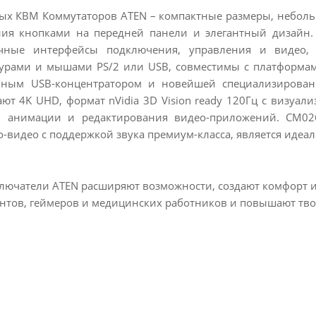
ых КВМ Коммутаторов ATEN – компактные размеры, небольш
ния кнопками на передней панели и элегантный дизайн.
ичные интерфейсы подключения, управления и видео,
урами и мышами PS/2 или USB, совместимы с платформами 
роенным USB-концентратором и новейшей специализирова
ают 4K UHD, формат nVidia 3D Vision ready 120Гц с визуа
а, анимации и редактирования видео-приложений. CM026
-видео с поддержкой звука премиум-класса, является иде
ючатели ATEN расширяют возможности, создают комфорт и 
нтов, геймеров и медицинских работников и повышают тво