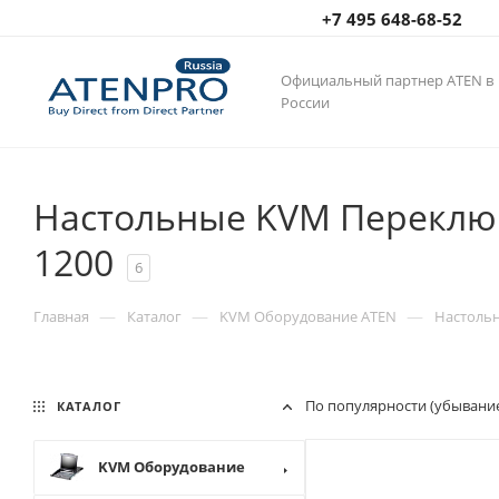
+7 495 648-68-52
Официальный партнер ATEN в
России
Настольные KVM Переключ
1200
6
—
—
—
Главная
Каталог
KVM Оборудование ATEN
Настоль
По популярности (убывани
КАТАЛОГ
KVM Оборудование