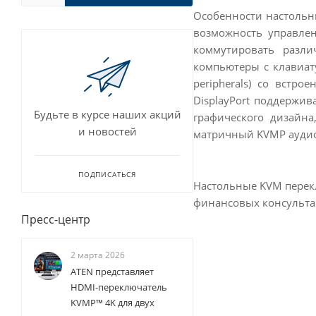
Особенности настольн
возможность управле
коммутировать разл
компьютеры с клавиат
peripherals) со вст
DisplayPort поддержив
Будьте в курсе наших акций
графического дизайн
и новостей
матричный KVMP аудио
ПОДПИСАТЬСЯ
Настольные KVM перекл
финансовых консульта
Пресс-центр
2 марта 2026
ATEN представляет
HDMI-переключатель
KVMP™ 4K для двух