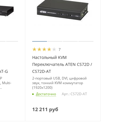
7
Настольный KVM
Переключатель ATEN CS72D /
AT-G
CS72D-AT
MP
2-портовый USB, DVI, цифровой
 Multi-
звук, тонкий KVM коммутатор
(1920x1200)
Достаточно
Арт.: CS72D-AT
12 211
руб