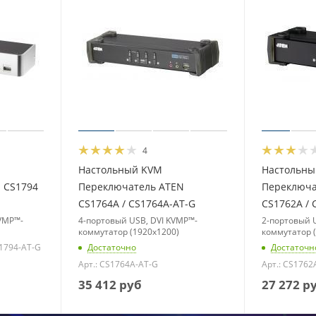
4
Настольный KVM
Настольны
 CS1794
Переключатель ATEN
Переключа
CS1764A / CS1764A-AT-G
CS1762A / 
VMP™-
4-портовый USB, DVI KVMP™-
2-портовый 
коммутатор (1920x1200)
коммутатор 
S1794-AT-G
Достаточно
Достаточн
Арт.: CS1764A-AT-G
Арт.: CS1762
35 412
руб
27 272
р