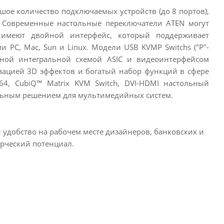
ое количество подключаемых устройств (до 8 портов),
 Современные настольные переключатели ATEN могут
 имеют двойной интерфейс, который поддерживает
PC, Mac, Sun и Linux. Модели USB KVMP Switchs ("P"-
нной интегральной схемой ASIC и видеоинтерфейсом
лизацией 3D эффектов и богатый набор функций в сфере
4, CubiQ™ Matrix KVM Switch, DVI-HDMI настольный
альным решением для мультимедийных систем.
удобство на рабочем месте дизайнеров, банковских и
рческий потенциал.