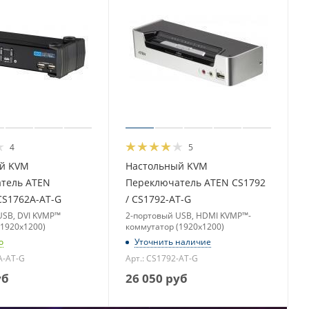
4
5
й KVM
Настольный KVM
тель ATEN
Переключатель ATEN CS1792
CS1762A-AT-G
/ CS1792-AT-G
USB, DVI KVMP™
2-портовый USB, HDMI KVMP™-
(1920x1200)
коммутатор (1920x1200)
о
Уточнить наличие
A-AT-G
Арт.: CS1792-AT-G
уб
26 050
руб