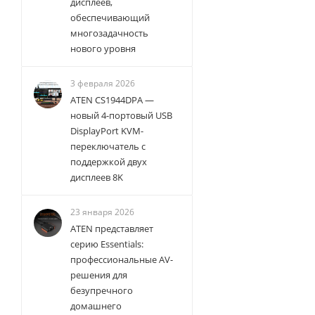
дисплеев,
обеспечивающий
многозадачность
нового уровня
3 февраля 2026
ATEN CS1944DPA —
новый 4-портовый USB
DisplayPort KVM-
переключатель с
поддержкой двух
дисплеев 8K
23 января 2026
ATEN представляет
серию Essentials:
профессиональные AV-
решения для
безупречного
домашнего