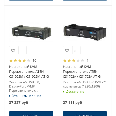
10
4
Настольный KVM
Настольный KVM
Переключатель ATEN
Переключатель ATEN
CS1922M / CS1922M-AT-G
CS1762A / CS1762A-AT-G
2-портовый USB 3.0,
2-портовый USB, DVI KVMP™
DisplayPort KVMP
коммутатор (1920x1200)
Переключатель с
Достаточно
поддержкой 4K и MST
Уточнить наличие
37 227
руб
27 111
руб
В КОРЗИНУ
В КОРЗИНУ