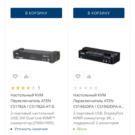
В КОРЗИНУ
В КОРЗИНУ
5
Настольный KVM
Настольный KVM
Переключатель ATEN
Переключатель ATEN
CS1782A / CS1782A-AT-G
CS1942DPA / CS1942DPA-AT-
G
2-портовый настольный
2-портовый USB, DisplayPort
USB, DVI Dual Link KVMP™-
KVMP коммутатор, 8K, с
коммутатор (2560x1600)
поддержкой 2 мониторов
Уточнить наличие
Мало