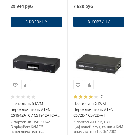
29 944
руб
7 688
руб
В КОРЗИНУ
В КОРЗИНУ
7
Настольный KVM
Настольный KVM
переключатель ATEN
Переключатель ATEN
CS1942ATC / CS1942ATC-AT-
CS72D / CS72D-AT
G
2-портовый USB 3.0 4K
2-портовый USB, DVI,
DisplayPort KVMP™-
цифровой звук, тонкий KVM
переключатель с
коммутатор (1920x1200)