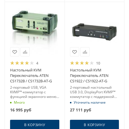
4
10
Настольный KVM
Настольный KVM
Переключатель ATEN
Переключатель ATEN
CS1732B / CS1732B-AT-G
CS1922 / CS1922-AT-G
2-портовый USB, VGA
2-портовый настольный
KVMP™-коммутатор с
USB 3.0, DisplayPort KVMP™
функцией экранного меню
коммутатор с поддержкой
(2048x1536)
4K
Много
Уточнить наличие
16 995
руб
27 111
руб
В КОРЗИНУ
В КОРЗИНУ