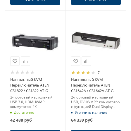
7
Настольный KVM
Настольный KVM
Переключатель ATEN
Переключатель ATEN
CS1822 / CS1822-AT-G
CS1642A / CS1642A-AT-G
2-портовый настольный
2-портовый настольный
USB 3.0, HDMI KVMP
USB, DVI KVMP™ коммутатор
коммутатор, 4К
с функцией Dual Display
(2560x1600)
Достаточно
Уточнить наличие
42 488
руб
64 339
руб