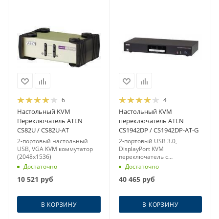
6
4
Настольный KVM
Настольный KVM
Переключатель ATEN
переключатель ATEN
CS82U / CS82U-AT
CS1942DP / CS1942DP-AT-G
2-портовый настольный
2-портовый USB 3.0,
USB, VGA KVM коммутатор
DisplayPort KVM
(2048x1536)
переключатель с
поддержкой 4K, 5 Гбит/с
Достаточно
Достаточно
(4096x2160)
10 521
руб
40 465
руб
В КОРЗИНУ
В КОРЗИНУ