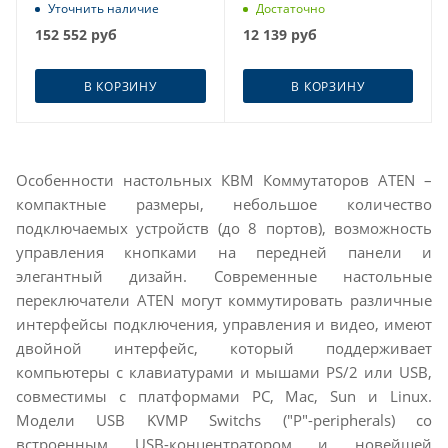
поддержкой двух дисплеев
Уточнить наличие
Достаточно
для УВД
152 552
руб
12 139
руб
В КОРЗИНУ
В КОРЗИНУ
Особенности настольных КВМ Коммутаторов ATEN –
компактные размеры, небольшое количество
подключаемых устройств (до 8 портов), возможность
управления кнопками на передней панели и
элегантный дизайн. Современные настольные
переключатели ATEN могут коммутировать различные
интерфейсы подключения, управления и видео, имеют
двойной интерфейс, который поддерживает
компьютеры с клавиатурами и мышами PS/2 или USB,
совместимы с платформами PC, Mac, Sun и Linux.
Модели USB KVMP Switchs ("P"-peripherals) со
встроенным USB-концентратором и новейшей