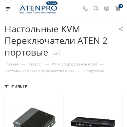
0
Настольные KVM
Переключатели ATEN 2
портовые
20
—
—
—
Главная
Каталог
KVM Оборудование ATEN
—
Настольные KVM Переключатели ATEN
2 портовые
ФИЛЬТР