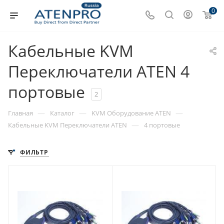
0
Кабельные KVM
Переключатели ATEN 4
портовые
2
—
—
—
Главная
Каталог
KVM Оборудование ATEN
—
Кабельные KVM Переключатели ATEN
4 портовые
ФИЛЬТР