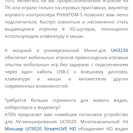
того, являетесь ли вы профессиональным игроком на
ПК или играли только на игровых приставках, эмулятор
игрового контроллера PHANTOM-S позволит вам легко
подключиться, быстро освоиться и несомненно стать
выдающимся игроком в 3D-шутерах, полноценно
использующим клавиатуру и мышь.
А мощный и универсальный Мини-док
UH3236
обеспечит мобильных игроков превосходным игровым
опытом мобильных игр без задержек с подключением
через один кабель USB-C к внешнему дисплею,
клавиатуре и мыши и множеством других
современных возможностей.
Требуется больше стриминга для живого видео,
киберспорта и видеоигр?
ATEN предлагает вам новейшее потоковое устройство
для AV-микширования UC9020. Многоканальный AV
Микшер UC9020 StreamLIVE HD
объединяет HD видео