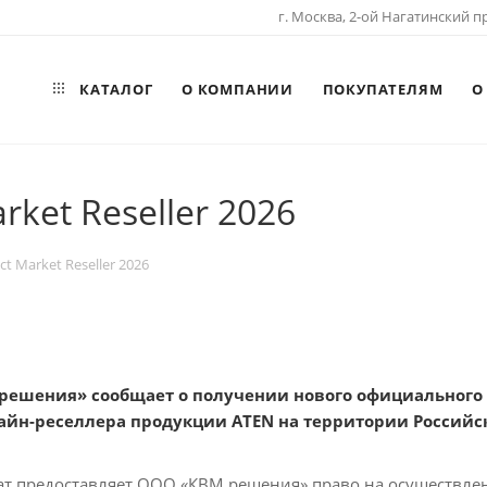
г. Москва, 2-ой Нагатинский пр
КАТАЛОГ
О КОМПАНИИ
ПОКУПАТЕЛЯМ
О
ket Reseller 2026
t Market Reseller 2026
ешения» сообщает о получении нового официального 
айн-реселлера продукции ATEN на территории Российс
т предоставляет ООО «КВМ решения» право на осуществле