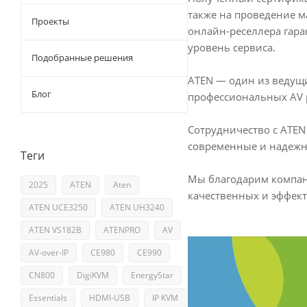
также на проведение м
Проекты
онлайн-реселлера гар
уровень сервиса.
Подобранные решения
ATEN — один из ведущ
Блог
профессиональных AV
Сотрудничество с ATE
современные и надежн
Теги
Мы благодарим компани
2025
ATEN
Aten
качественных и эффек
ATEN UCE3250
ATEN UH3240
ATEN VS182B
ATENPRO
AV
AV-over-IP
CE980
CE990
CN800
DigiKVM
EnergyStar
Essentials
HDMI-USB
IP KVM