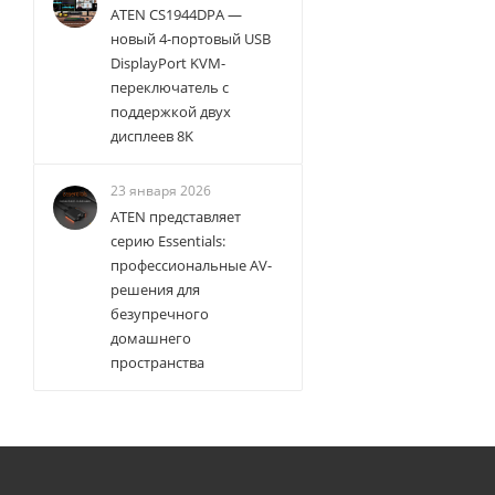
ATEN CS1944DPA —
новый 4-портовый USB
DisplayPort KVM-
переключатель с
поддержкой двух
дисплеев 8K
23 января 2026
ATEN представляет
серию Essentials:
профессиональные AV-
решения для
безупречного
домашнего
пространства