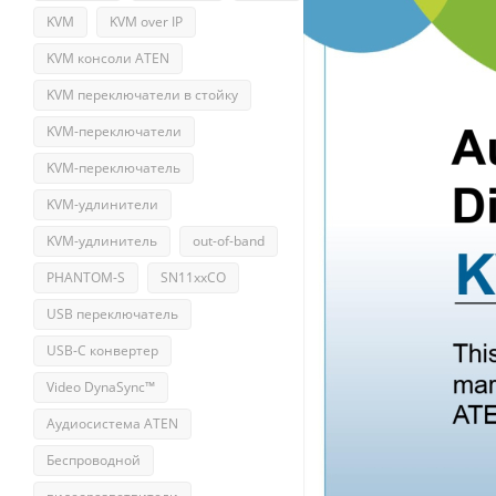
KVM
KVM over IP
KVM консоли ATEN
KVM переключатели в стойку
KVM-переключатели
KVM-переключатель
KVM-удлинители
KVM-удлинитель
out-of-band
PHANTOM-S
SN11xxCO
USB переключатель
USB-С конвертер
Video DynaSync™
Аудиосистема ATEN
Беспроводной