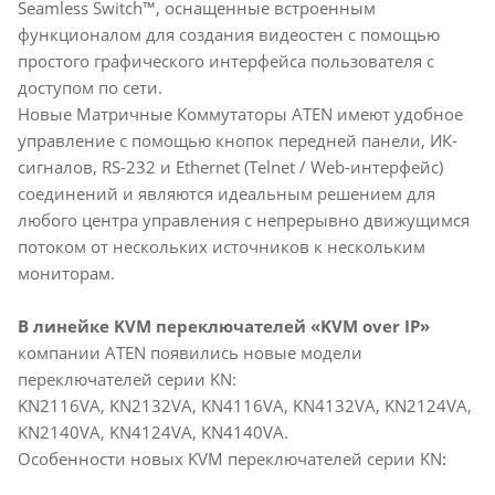
Seamless Switch™, оснащенные встроенным
функционалом для создания видеостен с помощью
простого графического интерфейса пользователя с
доступом по сети.
Новые Mатричные Коммутаторы ATEN имеют удобное
управление с помощью кнопок передней панели, ИК-
сигналов, RS-232 и Ethernet (Telnet / Web-интерфейс)
соединений и являются идеальным решением для
любого центра управления с непрерывно движущимся
потоком от нескольких источников к нескольким
мониторам.
В линейке KVM переключателей «KVM over IP»
компании ATEN появились новые модели
переключателей серии KN:
KN2116VA, KN2132VA, KN4116VA, KN4132VA, KN2124VA,
KN2140VA, KN4124VA, KN4140VA.
Особенности новых KVM переключателей серии KN
: