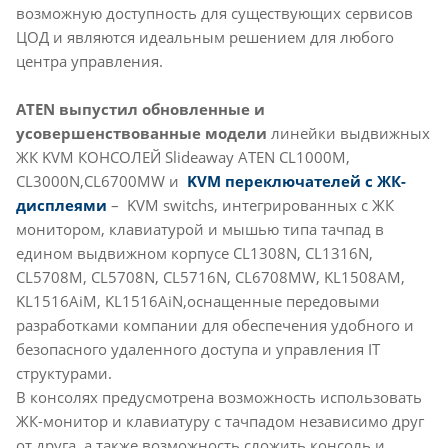
возможную доступность для существующих сервисов
ЦОД и являются идеальным решением для любого
центра управления.
ATEN выпустил обновленные и
усовершенствованные модели
линейки выдвижных
ЖК KVM КОНСОЛЕЙ Slideaway ATEN CL1000M,
CL3000N,CL6700MW и
KVM переключателей с ЖК-
дисплеями
– KVM switchs, интегрированных с ЖК
монитором, клавиатурой и мышью типа тачпад в
едином выдвижном корпусе CL1308N, CL1316N,
CL5708M, CL5708N, CL5716N, CL6708MW, KL1508AM,
KL1516AiM, KL1516AiN,оснащенные передовыми
разработками компании для обеспечения удобного и
безопасного удаленного доступа и управления IT
структурами.
В консолях предусмотрена возможность использовать
ЖК-монитор и клавиатуру с тачпадом независимо друг
от друга, а также возможность сложить консоль и