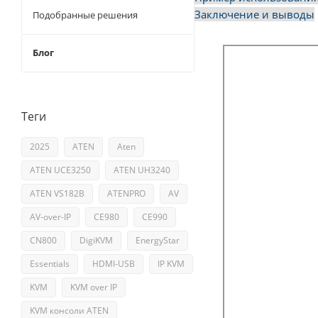
Заключение и выводы
Подобранные решения
Блог
Теги
2025
ATEN
Aten
ATEN UCE3250
ATEN UH3240
ATEN VS182B
ATENPRO
AV
AV-over-IP
CE980
CE990
CN800
DigiKVM
EnergyStar
Essentials
HDMI-USB
IP KVM
KVM
KVM over IP
KVM консоли ATEN