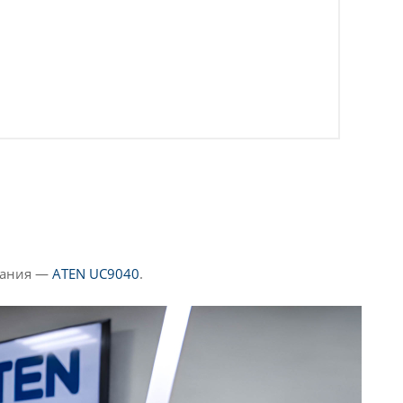
ещания —
ATEN UC9040
.