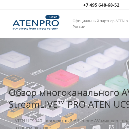
+7 495 648-68-52
Официальный партнер ATEN в
России
Обзор многоканального 
StreamLIVE™ PRO ATEN UC
ATEN UC9040 - компактный All-in-one AV-микшер - п
в вашем рюкзаке