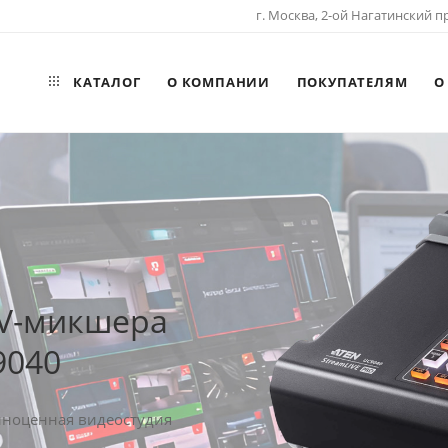
г. Москва, 2-ой Нагатинский пр
КАТАЛОГ
О КОМПАНИИ
ПОКУПАТЕЛЯМ
О
AV-микшера
9040
олноценная видеостудия