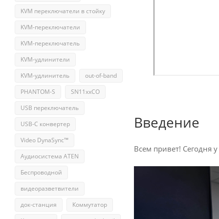
KVM переключатели в стойку
KVM-переключатели
KVM-переключатель
KVM-удлинители
KVM-удлинитель
out-of-band
PHANTOM-S
SN11xxCO
USB переключатель
Введение
USB-С конвертер
Video DynaSync™
Всем привет! Сегодня 
Аудиосистема ATEN
Беспроводной
видеоразветвители
док-станция
Коммутатор