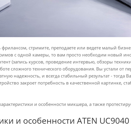
 фрилансом, стримите, преподаете или ведете малый бизнес
римов с одной камеры, то вам просто необходим новый инс
ент (запись курсов, проведение интервью, обзоры техники
аботе сложного технического оборудования. Вы устали от 
ратную надежность, и всегда стабильный результат - тогд
стройство закроет потребность в качественной картинке, 
арактеристики и особенности микшера, а также протестир
ики и особенности ATEN UC9040