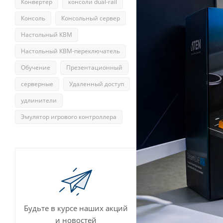
Конвертер
консоли dual-rail
Консоль
Консольный сервер
Настольный КВМ
Настольный КВМ-переключатель
Обучение
Презентационный
серверные
Удаленный доступ
удлинители
Эмулятор игрового контроллера
Будьте в курсе наших акций
и новостей