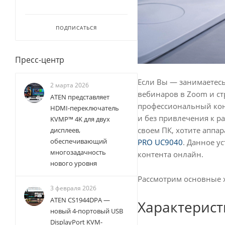
ПОДПИСАТЬСЯ
Пресс-центр
Если Вы — занимаетесь
2 марта 2026
вебинаров в Zoom и ст
ATEN представляет
профессиональный конт
HDMI-переключатель
и без привлечения к р
KVMP™ 4K для двух
своем ПК, хотите аппа
дисплеев,
обеспечивающий
PRO UC9040
. Данное у
многозадачность
контента онлайн.
нового уровня
Рассмотрим основные х
3 февраля 2026
ATEN CS1944DPA —
Характерист
новый 4-портовый USB
DisplayPort KVM-