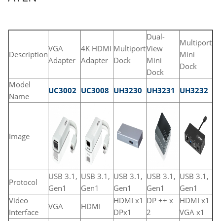
Dual-
Multiport
VGA
4K HDMI
Multiport
View
Description
Mini
Adapter
Adapter
Dock
Mini
Dock
Dock
Model
UC3002
UC3008
UH3230
UH3231
UH3232
Name
Image
USB 3.1,
USB 3.1,
USB 3.1,
USB 3.1,
USB 3.1,
Protocol
Gen1
Gen1
Gen1
Gen1
Gen1
Video
HDMI x1
DP ++ x
HDMI x1
VGA
HDMI
Interface
DPx1
2
VGA x1