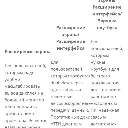
экрана/
Расширение
интерфейса/
Зарядка
Расширение
ноутбука
экрана/
Расширение
Для
интерфейса
пользователей,
Расширение экрана
которым
Для
нужны
Для пользователей,
пользователей,
ноутбуки для
которым надо
которым требуется
быстрого
удобно
dual-view через
подключения
масштабировать
один кабель и
док-станции и
вывод дисплея на
надежные
работы как с
больший монитор
высокоскоростные
настольным
или проводить
передачи данных.
ПК, надежная
презентации с
Портативные доки
связь и
проектора. Решения
ATEN дают вам
достаточная
ATEN предлагают