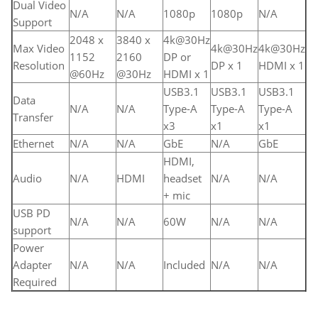
Dual Video
N/A
N/A
1080p
1080p
N/A
Support
2048 x
3840 x
4k@30Hz
Max Video
4k@30Hz
4k@30Hz
1152
2160
DP or
Resolution
DP x 1
HDMI x 1
@60Hz
@30Hz
HDMI x 1
USB3.1
USB3.1
USB3.1
Data
N/A
N/A
Type-A
Type-A
Type-A
Transfer
x3
x1
x1
Ethernet
N/A
N/A
GbE
N/A
GbE
HDMI,
Audio
N/A
HDMI
headset
N/A
N/A
+ mic
USB PD
N/A
N/A
60W
N/A
N/A
support
Power
Adapter
N/A
N/A
Included
N/A
N/A
Required