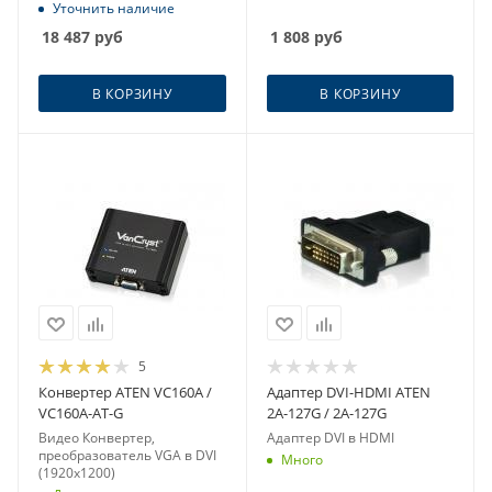
SFP (10 км)
Уточнить наличие
18 487
руб
1 808
руб
В КОРЗИНУ
В КОРЗИНУ
5
Конвертер ATEN VC160A /
Адаптер DVI-HDMI ATEN
VC160A-AT-G
2A-127G / 2A-127G
Видео Конвертер,
Адаптер DVI в HDMI
преобразователь VGA в DVI
Много
(1920x1200)