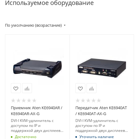
Используемое оборудование
По умолчанию (возрастание)
Приемник Aten KE6940AR /
Передатчик Aten KE6940AT
KE6940AR-AX-G
/ KE6940AT-AX-G
DVI-I KVM-удлинитель с
DVI-I KVM-удлинитель с
доступом по IP и
доступом по IP и
поддержкой двух дисплеев,
поддержкой двух дисплеев,
приемник (1920x1200)
передатчик (1920x1200)
Достаточно
Уточнить наличие