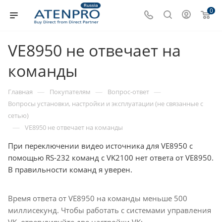
0
VE8950 не отвечает на
команды
—
—
—
Главная
Покупателям
Вопрос-ответ
Вопросы установки, настройки и эксплуатации (не связанные с
сетью)
—
VE8950 не отвечает на команды
При переключении видео источника для VE8950 с
помощью RS-232 команд c VK2100 нет ответа от VE8950.
В правильности команд я уверен.
Время ответа от VE8950 на команды меньше 500
миллисекунд. Чтобы работать с системами управления