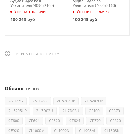
Аудио Видео по IP
Аудио Видео по IP
Удлинителя (4096x2160)
Удлинителя (4096x2160)
Уточнить наличие
Уточнить наличие
100 243
руб
100 243
руб
ВЕРНУТЬСЯ К СПИСКУ
Облако тегов
2A-127G
2A-128G
2L-5202UP
2L-5203UP
2L-5205UP
2L-7D02U
2L-7D03U
CE100
CE370
CE600
CE604
CE620
CE624
CE770
CE820
CE920
CL1000M
CL1000N
CL1008M
CL1308N