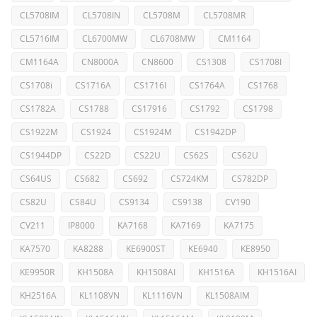
CL5708IM
CL5708IN
CL5708M
CL5708MR
CL5716IM
CL6700MW
CL6708MW
CM1164
CM1164A
CN8000A
CN8600
CS1308
CS1708I
CS1708i
CS1716A
CS1716I
CS1764A
CS1768
CS1782A
CS1788
CS17916
CS1792
CS1798
CS1922M
CS1924
CS1924M
CS1942DP
CS1944DP
CS22D
CS22U
CS62S
CS62U
CS64US
CS682
CS692
CS724KM
CS782DP
CS82U
CS84U
CS9134
CS9138
CV190
CV211
IP8000
KA7168
KA7169
KA7175
KA7570
KA8288
KE6900ST
KE6940
KE8950
KE9950R
KH1508A
KH1508AI
KH1516A
KH1516AI
KH2516A
KL1108VN
KL1116VN
KL1508AIM