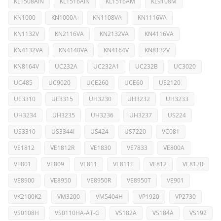
KL1508AIN
KL1516AIN
KL1516AM
KL9108M
KN1000
KN1000A
KN1108VA
KN1116VA
KN1132V
KN2116VA
KN2132VA
KN4116VA
KN4132VA
KN4140VA
KN4164V
KN8132V
KN8164V
UC232A
UC232A1
UC232B
UC3020
UC485
UC9020
UCE260
UCE60
UE2120
UE3310
UE3315
UH3230
UH3232
UH3233
UH3234
UH3235
UH3236
UH3237
US224
US3310
US3344I
US424
US7220
VC081
VE1812
VE1812R
VE1830
VE7833
VE800A
VE801
VE809
VE811
VE811T
VE812
VE812R
VE8900
VE8950
VE8950R
VE8950T
VE901
VK2100K2
VM3200
VM5404H
VP1920
VP2730
VS0108H
VS0110HA-AT-G
VS182A
VS184A
VS192