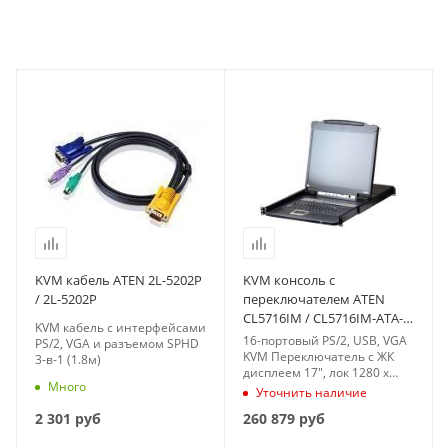
KVM кабель ATEN 2L-5202P
KVM консоль с
/ 2L-5202P
переключателем ATEN
CL5716IM / CL5716IM-ATA-
KVM кабель с интерфейсами
RG
16-портовый PS/2, USB, VGA
PS/2, VGA и разъемом SPHD
KVM Переключатель с ЖК
3-в-1 (1.8м)
дисплеем 17", лок 1280 x
Много
1024, удал 1920x1200,
Уточнить наличие
разъемом гирляндного
2 301
руб
260 879
руб
подключения и поддержкой
USB-периферии