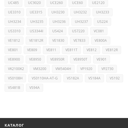
UC485
UC9020
UCE260
UCE60
UE2120
UE3310
UE3315
UH3230
UH3232
UH3233
UH3234
UH3235
UH3236
UH3237
US224
US3310
US3344I
US424
US7220
VC081
VE1812
VE1812R
VE1830
VE7833
VE800A
VE801
VE809
VE811
VE811T
VE812
VE812R
VE8900
VE8950
VE8950R
VE8950T
VE901
VK2100K2
VM3200
VM5404H
VP1920
VP2730
VS0108H
VS0110HA-AT-G
VS182A
VS184A
VS192
VS481B
VS94A
КАТАЛОГ