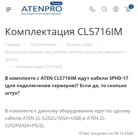
0
Комплектация CL5716IM
—
—
—
Главная
Покупателям
Вопрос-ответ
Вопросы установки, настройки и эксплуатации (не связанные с
сетью)
—
Комплектация CL5716IM
В комплекте с ATEN CL5716IM идут кабели SPHD-17
(для подключения серверов)? Если да, то сколько
штук?
В комплекте к данному оборудованию идет по одному
кабелю ATEN 2L-5202U (VGA+USB) и ATEN 2L-
5202P(VGA+PS/2).
Ответ актуален на 09.12.2020