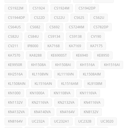
CS1922M
CS1924
CS1924M
CS1942DP
CS1944DP
CS22D
CS22U
CS62S
CS62U
CS64US
CS682
CS692
CS724KM
CS782DP
CS82U
CS84U
CS9134
CS9138
CV190
CV211
IP8000
KA7168
KA7169
KA7175
KA7570
KA8288
KE6900ST
KE6940
KE8950
KE9950R
KH1508A
KH1508AI
KH1516A
KH1516AI
KH2516A
KL1108VN
KL1116VN
KL1508AIM
KL1508AIN
KL1516AIN
KL1516AM
KL9108M
KN1000
KN1000A
KN1108VA
KN1116VA
KN1132V
KN2116VA
KN2132VA
KN4116VA
KN4132VA
KN4140VA
KN4164V
KN8132V
KN8164V
UC232A
UC232A1
UC232B
UC3020