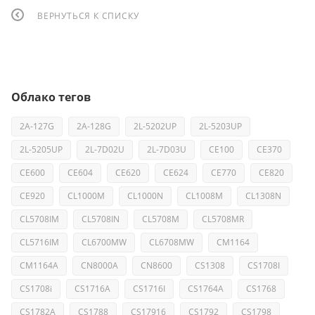
ВЕРНУТЬСЯ К СПИСКУ
Облако тегов
2A-127G
2A-128G
2L-5202UP
2L-5203UP
2L-5205UP
2L-7D02U
2L-7D03U
CE100
CE370
CE600
CE604
CE620
CE624
CE770
CE820
CE920
CL1000M
CL1000N
CL1008M
CL1308N
CL5708IM
CL5708IN
CL5708M
CL5708MR
CL5716IM
CL6700MW
CL6708MW
CM1164
CM1164A
CN8000A
CN8600
CS1308
CS1708I
CS1708i
CS1716A
CS1716I
CS1764A
CS1768
CS1782A
CS1788
CS17916
CS1792
CS1798