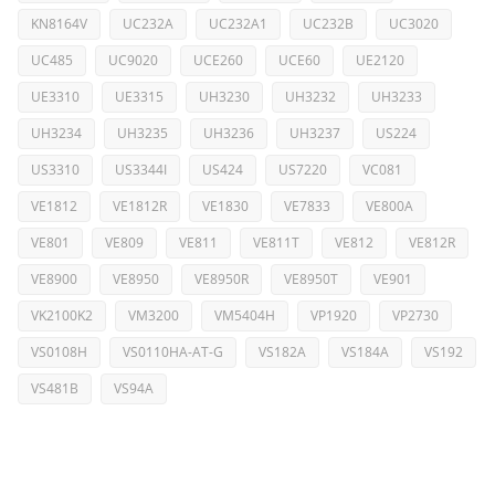
KN8164V
UC232A
UC232A1
UC232B
UC3020
UC485
UC9020
UCE260
UCE60
UE2120
UE3310
UE3315
UH3230
UH3232
UH3233
UH3234
UH3235
UH3236
UH3237
US224
US3310
US3344I
US424
US7220
VC081
VE1812
VE1812R
VE1830
VE7833
VE800A
VE801
VE809
VE811
VE811T
VE812
VE812R
VE8900
VE8950
VE8950R
VE8950T
VE901
VK2100K2
VM3200
VM5404H
VP1920
VP2730
VS0108H
VS0110HA-AT-G
VS182A
VS184A
VS192
VS481B
VS94A