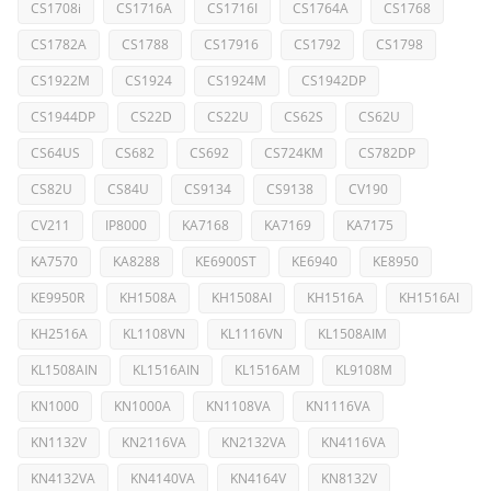
CS1708i
CS1716A
CS1716I
CS1764A
CS1768
CS1782A
CS1788
CS17916
CS1792
CS1798
CS1922M
CS1924
CS1924M
CS1942DP
CS1944DP
CS22D
CS22U
CS62S
CS62U
CS64US
CS682
CS692
CS724KM
CS782DP
CS82U
CS84U
CS9134
CS9138
CV190
CV211
IP8000
KA7168
KA7169
KA7175
KA7570
KA8288
KE6900ST
KE6940
KE8950
KE9950R
KH1508A
KH1508AI
KH1516A
KH1516AI
KH2516A
KL1108VN
KL1116VN
KL1508AIM
KL1508AIN
KL1516AIN
KL1516AM
KL9108M
KN1000
KN1000A
KN1108VA
KN1116VA
KN1132V
KN2116VA
KN2132VA
KN4116VA
KN4132VA
KN4140VA
KN4164V
KN8132V