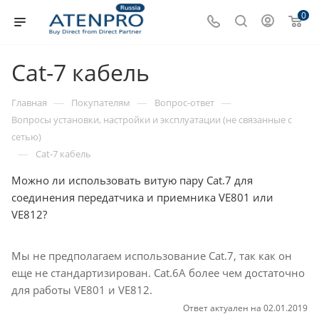
0
Cat-7 кабель
—
—
—
Главная
Покупателям
Вопрос-ответ
Вопросы установки, настройки и эксплуатации (не связанные с
сетью)
—
Cat-7 кабель
Можно ли использовать витую пару Cat.7 для
соединения передатчика и приемника VE801 или
VE812?
Мы не предполагаем использование Cat.7, так как он
еще не стандартизирован. Cat.6A более чем достаточно
для работы VE801 и VE812.
Ответ актуален на 02.01.2019