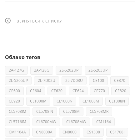
ВЕРНУТЬСЯ К СПИСКУ
Облако тегов
2A-127G
2A-128G
2L-5202UP
2L-5203UP
2L-5205UP
2L-7D02U
2L-7D03U
CE100
CE370
CE600
CE604
CE620
CE624
CE770
CE820
CE920
CL1000M
CL1000N
CL1008M
CL1308N
CL5708IM
CL5708IN
CL5708M
CL5708MR
CL5716IM
CL6700MW
CL6708MW
CM1164
CM1164A
CN8000A
CN8600
CS1308
CS1708I