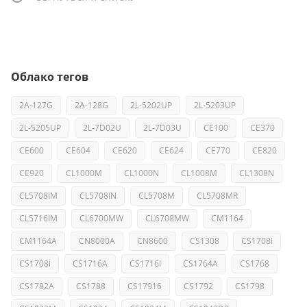
Облако тегов
2A-127G
2A-128G
2L-5202UP
2L-5203UP
2L-5205UP
2L-7D02U
2L-7D03U
CE100
CE370
CE600
CE604
CE620
CE624
CE770
CE820
CE920
CL1000M
CL1000N
CL1008M
CL1308N
CL5708IM
CL5708IN
CL5708M
CL5708MR
CL5716IM
CL6700MW
CL6708MW
CM1164
CM1164A
CN8000A
CN8600
CS1308
CS1708I
CS1708i
CS1716A
CS1716I
CS1764A
CS1768
CS1782A
CS1788
CS17916
CS1792
CS1798