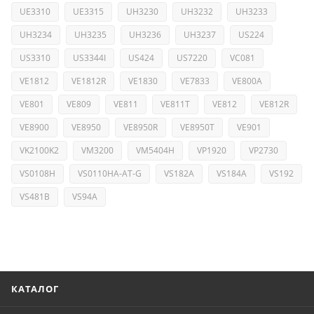
UE3310
UE3315
UH3230
UH3232
UH3233
UH3234
UH3235
UH3236
UH3237
US224
US3310
US3344I
US424
US7220
VC081
VE1812
VE1812R
VE1830
VE7833
VE800A
VE801
VE809
VE811
VE811T
VE812
VE812R
VE8900
VE8950
VE8950R
VE8950T
VE901
VK2100K2
VM3200
VM5404H
VP1920
VP2730
VS0108H
VS0110HA-AT-G
VS182A
VS184A
VS192
VS481B
VS94A
КАТАЛОГ