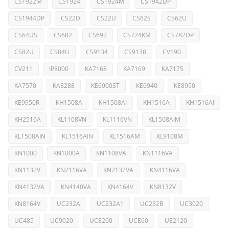
CS1922M
CS1924
CS1924M
CS1942DP
CS1944DP
CS22D
CS22U
CS62S
CS62U
CS64US
CS682
CS692
CS724KM
CS782DP
CS82U
CS84U
CS9134
CS9138
CV190
CV211
IP8000
KA7168
KA7169
KA7175
KA7570
KA8288
KE6900ST
KE6940
KE8950
KE9950R
KH1508A
KH1508AI
KH1516A
KH1516AI
KH2516A
KL1108VN
KL1116VN
KL1508AIM
KL1508AIN
KL1516AIN
KL1516AM
KL9108M
KN1000
KN1000A
KN1108VA
KN1116VA
KN1132V
KN2116VA
KN2132VA
KN4116VA
KN4132VA
KN4140VA
KN4164V
KN8132V
KN8164V
UC232A
UC232A1
UC232B
UC3020
UC485
UC9020
UCE260
UCE60
UE2120