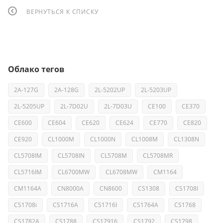
ВЕРНУТЬСЯ К СПИСКУ
Облако тегов
2A-127G
2A-128G
2L-5202UP
2L-5203UP
2L-5205UP
2L-7D02U
2L-7D03U
CE100
CE370
CE600
CE604
CE620
CE624
CE770
CE820
CE920
CL1000M
CL1000N
CL1008M
CL1308N
CL5708IM
CL5708IN
CL5708M
CL5708MR
CL5716IM
CL6700MW
CL6708MW
CM1164
CM1164A
CN8000A
CN8600
CS1308
CS1708I
CS1708i
CS1716A
CS1716I
CS1764A
CS1768
CS1782A
CS1788
CS17916
CS1792
CS1798