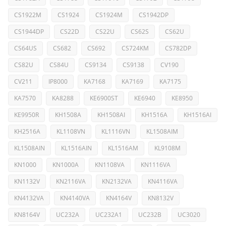
CS1922M
CS1924
CS1924M
CS1942DP
CS1944DP
CS22D
CS22U
CS62S
CS62U
CS64US
CS682
CS692
CS724KM
CS782DP
CS82U
CS84U
CS9134
CS9138
CV190
CV211
IP8000
KA7168
KA7169
KA7175
KA7570
KA8288
KE6900ST
KE6940
KE8950
KE9950R
KH1508A
KH1508AI
KH1516A
KH1516AI
KH2516A
KL1108VN
KL1116VN
KL1508AIM
KL1508AIN
KL1516AIN
KL1516AM
KL9108M
KN1000
KN1000A
KN1108VA
KN1116VA
KN1132V
KN2116VA
KN2132VA
KN4116VA
KN4132VA
KN4140VA
KN4164V
KN8132V
KN8164V
UC232A
UC232A1
UC232B
UC3020