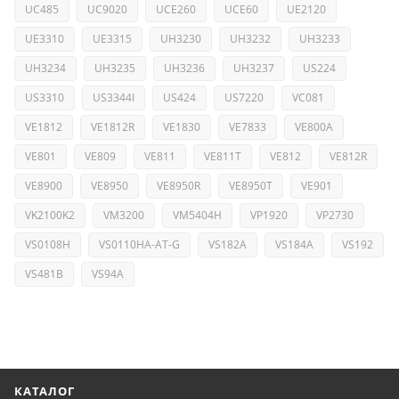
UC485
UC9020
UCE260
UCE60
UE2120
UE3310
UE3315
UH3230
UH3232
UH3233
UH3234
UH3235
UH3236
UH3237
US224
US3310
US3344I
US424
US7220
VC081
VE1812
VE1812R
VE1830
VE7833
VE800A
VE801
VE809
VE811
VE811T
VE812
VE812R
VE8900
VE8950
VE8950R
VE8950T
VE901
VK2100K2
VM3200
VM5404H
VP1920
VP2730
VS0108H
VS0110HA-AT-G
VS182A
VS184A
VS192
VS481B
VS94A
КАТАЛОГ