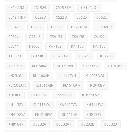
CS1922M
CS1924
CS1924M
CS1942DP
CS1944DP
CS22D
CS22U
CS62S
CS62U
CS64US
CS682
CS692
CS724KM
CS782DP
CS82U
CS84U
CS9134
CS9138
CV190
CV211
IP8000
KA7168
KA7169
KA7175
KA7570
KA8288
KE6900ST
KE6940
KE8950
KE9950R
KH1508A
KH1508AI
KH1516A
KH1516AI
KH2516A
KL1108VN
KL1116VN
KL1508AIM
KL1508AIN
KL1516AIN
KL1516AM
KL9108M
KN1000
KN1000A
KN1108VA
KN1116VA
KN1132V
KN2116VA
KN2132VA
KN4116VA
KN4132VA
KN4140VA
KN4164V
KN8132V
KN8164V
UC232A
UC232A1
UC232B
UC3020