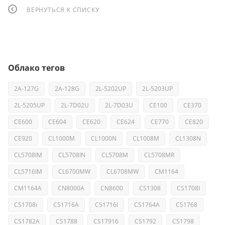
ВЕРНУТЬСЯ К СПИСКУ
Облако тегов
2A-127G
2A-128G
2L-5202UP
2L-5203UP
2L-5205UP
2L-7D02U
2L-7D03U
CE100
CE370
CE600
CE604
CE620
CE624
CE770
CE820
CE920
CL1000M
CL1000N
CL1008M
CL1308N
CL5708IM
CL5708IN
CL5708M
CL5708MR
CL5716IM
CL6700MW
CL6708MW
CM1164
CM1164A
CN8000A
CN8600
CS1308
CS1708I
CS1708i
CS1716A
CS1716I
CS1764A
CS1768
CS1782A
CS1788
CS17916
CS1792
CS1798