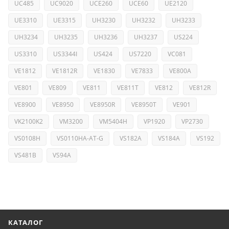
UC485
UC9020
UCE260
UCE60
UE2120
UE3310
UE3315
UH3230
UH3232
UH3233
UH3234
UH3235
UH3236
UH3237
US224
US3310
US3344I
US424
US7220
VC081
VE1812
VE1812R
VE1830
VE7833
VE800A
VE801
VE809
VE811
VE811T
VE812
VE812R
VE8900
VE8950
VE8950R
VE8950T
VE901
VK2100K2
VM3200
VM5404H
VP1920
VP2730
VS0108H
VS0110HA-AT-G
VS182A
VS184A
VS192
VS481B
VS94A
КАТАЛОГ