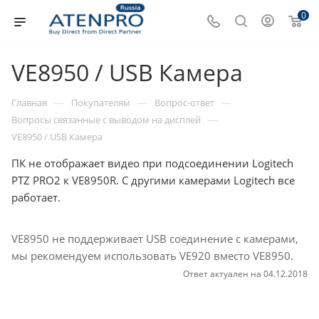
0
VE8950 / USB Камера
—
—
—
Главная
Покупателям
Вопрос-ответ
—
Вопросы связанные с выводом на дисплей
VE8950 / USB Камера
ПК не отображает видео при подсоединении Logitech
PTZ PRO2 к VE8950R. С другими камерами Logitech все
работает.
VE8950 не поддерживает USB соединение с камерами,
мы рекомендуем использовать VE920 вместо VE8950.
Ответ актуален на 04.12.2018