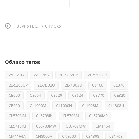
ВЕРНУТЬСЯ К СПИСКУ
Облако тегов
2A-127G
2A-128G
2L-5202UP
2L-5203UP
2L-5205UP
2L-7D02U
2L-7D03U
CE100
CE370
CE600
CE604
CE620
CE624
CE770
CE820
CE920
CL1000M
CL1000N
CL1008M
CL1308N
CL5708IM
CL5708IN
CL5708M
CL5708MR
CL5716IM
CL6700MW
CL6708MW
CM1164
CM1164A
CN8000A
CN8600
CS1308
CS1708I