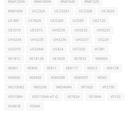
KN4132VA
KN4140VA
KN4164V
KN8132V
KN8164V
UC232A
UC232A1
UC232B
UC3020
UC485
UC9020
UCE260
UCE60
UE2120
UE3310
UE3315
UH3230
UH3232
UH3233
UH3234
UH3235
UH3236
UH3237
US224
US3310
US3344I
US424
US7220
VC081
VE1812
VE1812R
VE1830
VE7833
VE800A
VE801
VE809
VE811
VE811T
VE812
VE812R
VE8900
VE8950
VE8950R
VE8950T
VE901
VK2100K2
VM3200
VM5404H
VP1920
VP2730
VS0108H
VS0110HA-AT-G
VS182A
VS184A
VS192
VS481B
VS94A