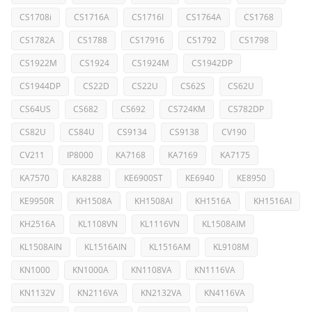
CS1708i
CS1716A
CS1716I
CS1764A
CS1768
CS1782A
CS1788
CS17916
CS1792
CS1798
CS1922M
CS1924
CS1924M
CS1942DP
CS1944DP
CS22D
CS22U
CS62S
CS62U
CS64US
CS682
CS692
CS724KM
CS782DP
CS82U
CS84U
CS9134
CS9138
CV190
CV211
IP8000
KA7168
KA7169
KA7175
KA7570
KA8288
KE6900ST
KE6940
KE8950
KE9950R
KH1508A
KH1508AI
KH1516A
KH1516AI
KH2516A
KL1108VN
KL1116VN
KL1508AIM
KL1508AIN
KL1516AIN
KL1516AM
KL9108M
KN1000
KN1000A
KN1108VA
KN1116VA
KN1132V
KN2116VA
KN2132VA
KN4116VA