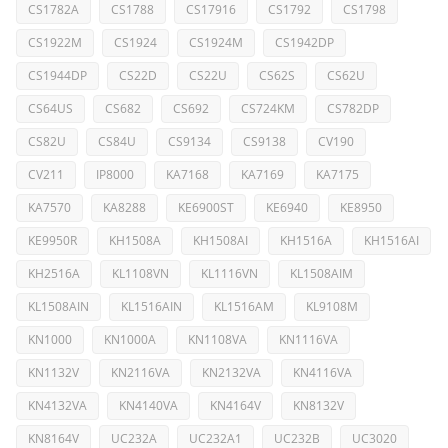
CS1782A
CS1788
CS17916
CS1792
CS1798
CS1922M
CS1924
CS1924M
CS1942DP
CS1944DP
CS22D
CS22U
CS62S
CS62U
CS64US
CS682
CS692
CS724KM
CS782DP
CS82U
CS84U
CS9134
CS9138
CV190
CV211
IP8000
KA7168
KA7169
KA7175
KA7570
KA8288
KE6900ST
KE6940
KE8950
KE9950R
KH1508A
KH1508AI
KH1516A
KH1516AI
KH2516A
KL1108VN
KL1116VN
KL1508AIM
KL1508AIN
KL1516AIN
KL1516AM
KL9108M
KN1000
KN1000A
KN1108VA
KN1116VA
KN1132V
KN2116VA
KN2132VA
KN4116VA
KN4132VA
KN4140VA
KN4164V
KN8132V
KN8164V
UC232A
UC232A1
UC232B
UC3020