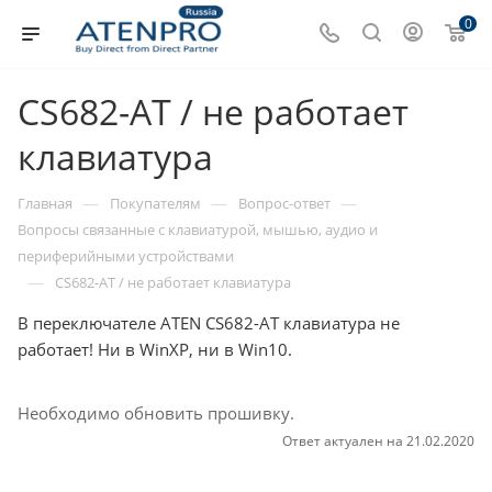
0
CS682-AT / не работает
клавиатура
—
—
—
Главная
Покупателям
Вопрос-ответ
Вопросы связанные с клавиатурой, мышью, аудио и
периферийными устройствами
—
CS682-AT / не работает клавиатура
В переключателе ATEN CS682-AT клавиатура не
работает! Ни в WinXP, ни в Win10.
Необходимо обновить прошивку.
Ответ актуален на 21.02.2020