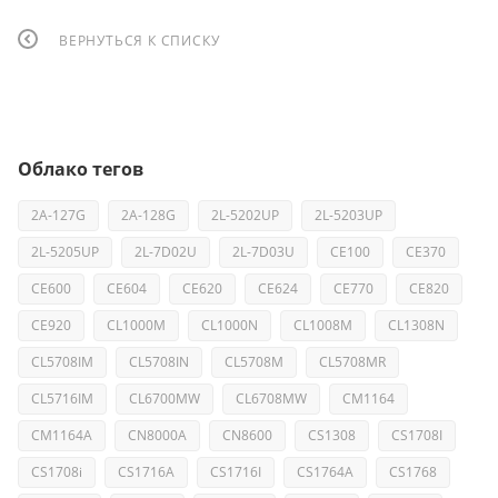
ВЕРНУТЬСЯ К СПИСКУ
Облако тегов
2A-127G
2A-128G
2L-5202UP
2L-5203UP
2L-5205UP
2L-7D02U
2L-7D03U
CE100
CE370
CE600
CE604
CE620
CE624
CE770
CE820
CE920
CL1000M
CL1000N
CL1008M
CL1308N
CL5708IM
CL5708IN
CL5708M
CL5708MR
CL5716IM
CL6700MW
CL6708MW
CM1164
CM1164A
CN8000A
CN8600
CS1308
CS1708I
CS1708i
CS1716A
CS1716I
CS1764A
CS1768