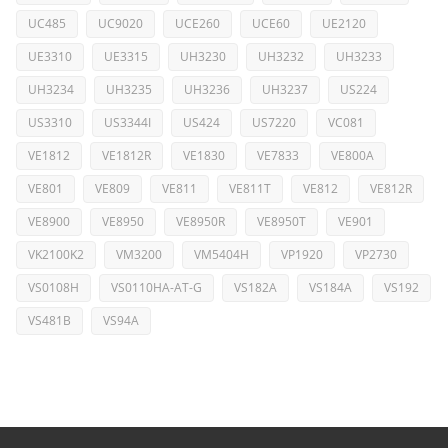
UC485
UC9020
UCE260
UCE60
UE2120
UE3310
UE3315
UH3230
UH3232
UH3233
UH3234
UH3235
UH3236
UH3237
US224
US3310
US3344I
US424
US7220
VC081
VE1812
VE1812R
VE1830
VE7833
VE800A
VE801
VE809
VE811
VE811T
VE812
VE812R
VE8900
VE8950
VE8950R
VE8950T
VE901
VK2100K2
VM3200
VM5404H
VP1920
VP2730
VS0108H
VS0110HA-AT-G
VS182A
VS184A
VS192
VS481B
VS94A