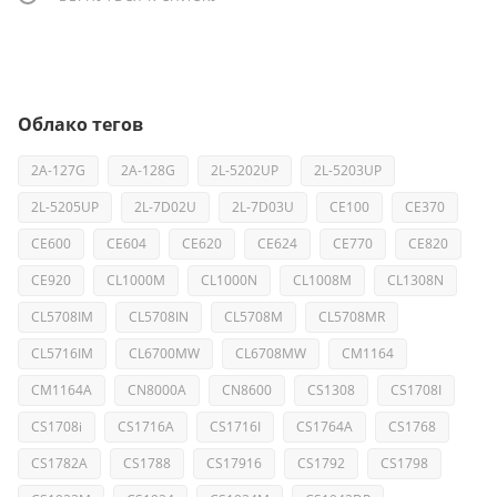
Облако тегов
2A-127G
2A-128G
2L-5202UP
2L-5203UP
2L-5205UP
2L-7D02U
2L-7D03U
CE100
CE370
CE600
CE604
CE620
CE624
CE770
CE820
CE920
CL1000M
CL1000N
CL1008M
CL1308N
CL5708IM
CL5708IN
CL5708M
CL5708MR
CL5716IM
CL6700MW
CL6708MW
CM1164
CM1164A
CN8000A
CN8600
CS1308
CS1708I
CS1708i
CS1716A
CS1716I
CS1764A
CS1768
CS1782A
CS1788
CS17916
CS1792
CS1798