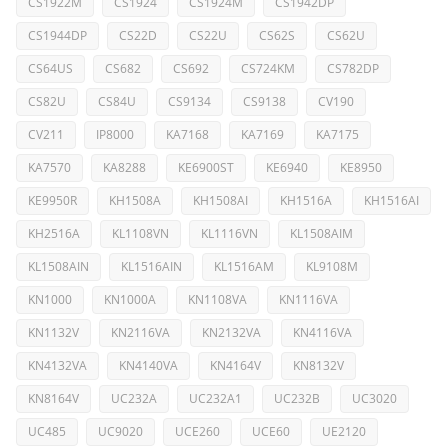
CS1922M
CS1924
CS1924M
CS1942DP
CS1944DP
CS22D
CS22U
CS62S
CS62U
CS64US
CS682
CS692
CS724KM
CS782DP
CS82U
CS84U
CS9134
CS9138
CV190
CV211
IP8000
KA7168
KA7169
KA7175
KA7570
KA8288
KE6900ST
KE6940
KE8950
KE9950R
KH1508A
KH1508AI
KH1516A
KH1516AI
KH2516A
KL1108VN
KL1116VN
KL1508AIM
KL1508AIN
KL1516AIN
KL1516AM
KL9108M
KN1000
KN1000A
KN1108VA
KN1116VA
KN1132V
KN2116VA
KN2132VA
KN4116VA
KN4132VA
KN4140VA
KN4164V
KN8132V
KN8164V
UC232A
UC232A1
UC232B
UC3020
UC485
UC9020
UCE260
UCE60
UE2120