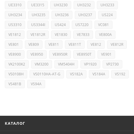
UE3310
UE3315
UH3230
UH3232
UH3233
UH3234
UH3235
UH3236
UH3237
US224
US3310
US3344I
US424
US7220
VC081
VE1812
VE1812R
VE1830
VE7833
VE800A
VE801
VE809
VE811
VE811T
VE812
VE812R
VE8900
VE8950
VE8950R
VE8950T
VE901
VK2100K2
VM3200
VM5404H
VP1920
VP2730
VS0108H
VS0110HA-AT-G
VS182A
VS184A
VS192
VS481B
VS94A
КАТАЛОГ