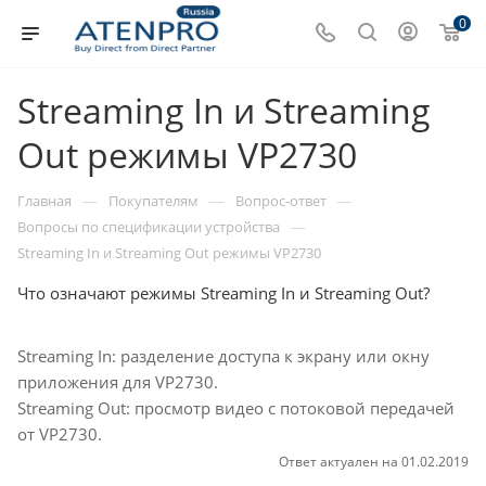
0
Streaming In и Streaming
Out режимы VP2730
—
—
—
Главная
Покупателям
Вопрос-ответ
—
Вопросы по спецификации устройства
Streaming In и Streaming Out режимы VP2730
Что означают режимы Streaming In и Streaming Out?
Streaming In: разделение доступа к экрану или окну
приложения для VP2730.
Streaming Out: просмотр видео с потоковой передачей
от VP2730.
Ответ актуален на 01.02.2019