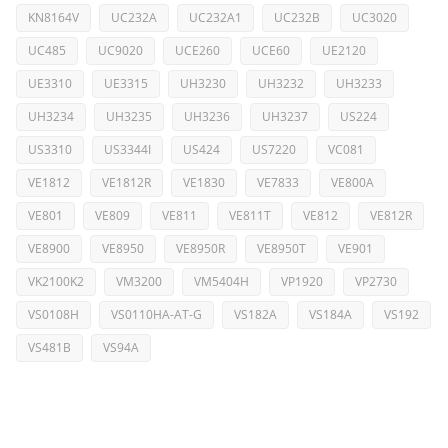
KN8164V
UC232A
UC232A1
UC232B
UC3020
UC485
UC9020
UCE260
UCE60
UE2120
UE3310
UE3315
UH3230
UH3232
UH3233
UH3234
UH3235
UH3236
UH3237
US224
US3310
US3344I
US424
US7220
VC081
VE1812
VE1812R
VE1830
VE7833
VE800A
VE801
VE809
VE811
VE811T
VE812
VE812R
VE8900
VE8950
VE8950R
VE8950T
VE901
VK2100K2
VM3200
VM5404H
VP1920
VP2730
VS0108H
VS0110HA-AT-G
VS182A
VS184A
VS192
VS481B
VS94A