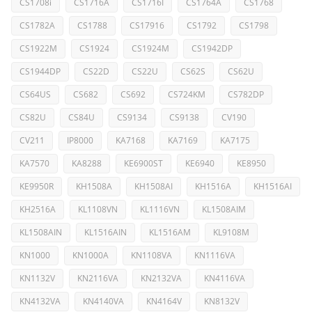
CS1708i
CS1716A
CS1716I
CS1764A
CS1768
CS1782A
CS1788
CS17916
CS1792
CS1798
CS1922M
CS1924
CS1924M
CS1942DP
CS1944DP
CS22D
CS22U
CS62S
CS62U
CS64US
CS682
CS692
CS724KM
CS782DP
CS82U
CS84U
CS9134
CS9138
CV190
CV211
IP8000
KA7168
KA7169
KA7175
KA7570
KA8288
KE6900ST
KE6940
KE8950
KE9950R
KH1508A
KH1508AI
KH1516A
KH1516AI
KH2516A
KL1108VN
KL1116VN
KL1508AIM
KL1508AIN
KL1516AIN
KL1516AM
KL9108M
KN1000
KN1000A
KN1108VA
KN1116VA
KN1132V
KN2116VA
KN2132VA
KN4116VA
KN4132VA
KN4140VA
KN4164V
KN8132V