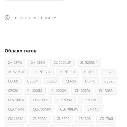
ВЕРНУТЬСЯ К СПИСКУ
Облако тегов
2A-127G
2A-128G
2L-5202UP
2L-5203UP
2L-5205UP
2L-7D02U
2L-7D03U
CE100
CE370
CE600
CE604
CE620
CE624
CE770
CE820
CE920
CL1000M
CL1000N
CL1008M
CL1308N
CL5708IM
CL5708IN
CL5708M
CL5708MR
CL5716IM
CL6700MW
CL6708MW
CM1164
CM1164A
CN8000A
CN8600
CS1308
CS1708I