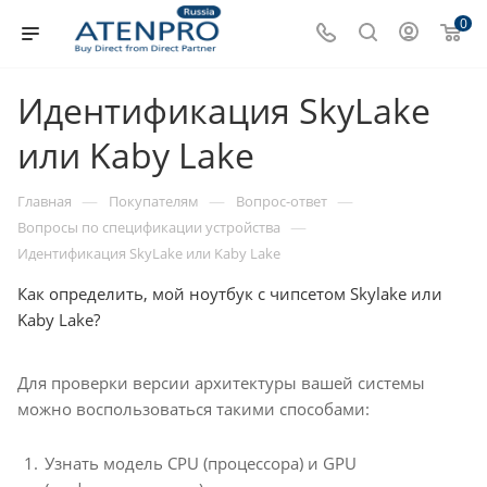
0
Идентификация SkyLake
или Kaby Lake
—
—
—
Главная
Покупателям
Вопрос-ответ
—
Вопросы по спецификации устройства
Идентификация SkyLake или Kaby Lake
Как определить, мой ноутбук с чипсетом Skylake или
Kaby Lake?
Для проверки версии архитектуры вашей системы
можно воспользоваться такими способами:
Узнать модель CPU (процессора) и GPU