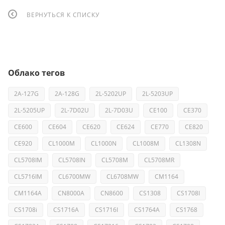
ВЕРНУТЬСЯ К СПИСКУ
Облако тегов
2A-127G
2A-128G
2L-5202UP
2L-5203UP
2L-5205UP
2L-7D02U
2L-7D03U
CE100
CE370
CE600
CE604
CE620
CE624
CE770
CE820
CE920
CL1000M
CL1000N
CL1008M
CL1308N
CL5708IM
CL5708IN
CL5708M
CL5708MR
CL5716IM
CL6700MW
CL6708MW
CM1164
CM1164A
CN8000A
CN8600
CS1308
CS1708I
CS1708i
CS1716A
CS1716I
CS1764A
CS1768