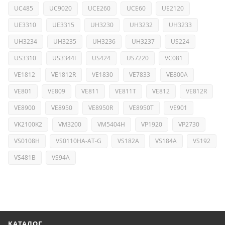
UC485
UC9020
UCE260
UCE60
UE2120
UE3310
UE3315
UH3230
UH3232
UH3233
UH3234
UH3235
UH3236
UH3237
US224
US3310
US3344I
US424
US7220
VC081
VE1812
VE1812R
VE1830
VE7833
VE800A
VE801
VE809
VE811
VE811T
VE812
VE812R
VE8900
VE8950
VE8950R
VE8950T
VE901
VK2100K2
VM3200
VM5404H
VP1920
VP2730
VS0108H
VS0110HA-AT-G
VS182A
VS184A
VS192
VS481B
VS94A
КАТАЛОГ