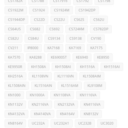
CS1782A
CS1788
CS17916
CS1792
CS1798
CS1922M
CS1924
CS1924M
CS1942DP
CS1944DP
CS22D
CS22U
CS62S
CS62U
CS64US
CS682
CS692
CS724KM
CS782DP
CS82U
CS84U
CS9134
CS9138
CV190
CV211
IP8000
KA7168
KA7169
KA7175
KA7570
KA8288
KE6900ST
KE6940
KE8950
KE9950R
KH1508A
KH1508AI
KH1516A
KH1516AI
KH2516A
KL1108VN
KL1116VN
KL1508AIM
KL1508AIN
KL1516AIN
KL1516AM
KL9108M
KN1000
KN1000A
KN1108VA
KN1116VA
KN1132V
KN2116VA
KN2132VA
KN4116VA
KN4132VA
KN4140VA
KN4164V
KN8132V
KN8164V
UC232A
UC232A1
UC232B
UC3020