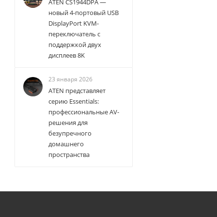
ATEN CS1944DPA —
новый 4-портовый USB
DisplayPort KVM-
переключатель с
поддержкой двух
дисплеев 8K
23 января 2026
ATEN представляет
серию Essentials:
профессиональные AV-
решения для
безупречного
домашнего
пространства