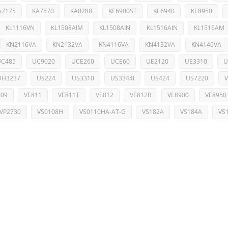
A7175
KA7570
KA8288
KE6900ST
KE6940
KE8950
KL1116VN
KL1508AIM
KL1508AIN
KL1516AIN
KL1516AM
KN2116VA
KN2132VA
KN4116VA
KN4132VA
KN4140VA
UC485
UC9020
UCE260
UCE60
UE2120
UE3310
U
UH3237
US224
US3310
US3344I
US424
US7220
809
VE811
VE811T
VE812
VE812R
VE8900
VE8950
VP2730
VS0108H
VS0110HA-AT-G
VS182A
VS184A
VS