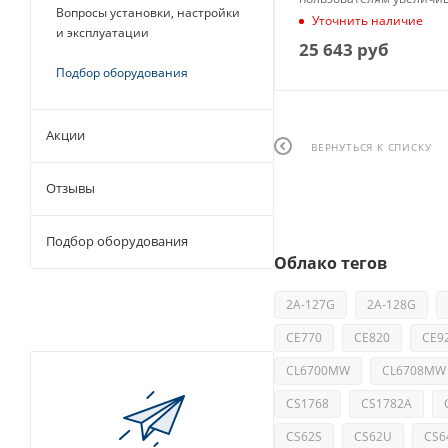
Вопросы установки, настройки
расстояние между комп
Уточнить наличие
USB-устройствами до 15 
и эксплуатации
25 643
руб
Подбор оборудования
Акции
ВЕРНУТЬСЯ К СПИСКУ
Отзывы
Подбор оборудования
Облако тегов
2A-127G
2A-128G
CE770
CE820
CE9
CL6700MW
CL6708MW
CS1768
CS1782A
CS62S
CS62U
CS6