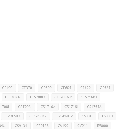
CE100
CE370
CE600
CE604
CE620
CE624
CL5708IN
CL5708M
CL5708MR
CL5716IM
1708I
CS1708i
CS1716A
CS1716I
CS1764A
CS1924M
CS1942DP
CS1944DP
CS22D
CS22U
84U
CS9134
CS9138
CV190
CV211
IP8000