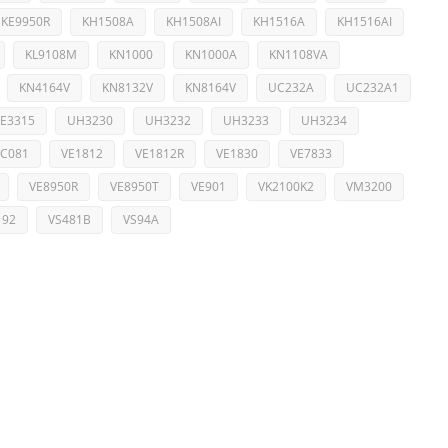
KE9950R
KH1508A
KH1508AI
KH1516A
KH1516AI
KL9108M
KN1000
KN1000A
KN1108VA
KN4164V
KN8132V
KN8164V
UC232A
UC232A1
E3315
UH3230
UH3232
UH3233
UH3234
VC081
VE1812
VE1812R
VE1830
VE7833
VE8950R
VE8950T
VE901
VK2100K2
VM3200
192
VS481B
VS94A