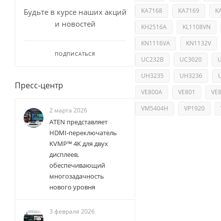
KA7168
KA7169
K
Будьте в курсе наших акций
и новостей
KH2516A
KL1108VN
KN1116VA
KN1132V
ПОДПИСАТЬСЯ
UC232B
UC3020
UH3235
UH3236
Пресс-центр
VE800A
VE801
VE
VM5404H
VP1920
2 марта 2026
ATEN представляет
HDMI-переключатель
KVMP™ 4K для двух
дисплеев,
обеспечивающий
многозадачность
нового уровня
3 февраля 2026