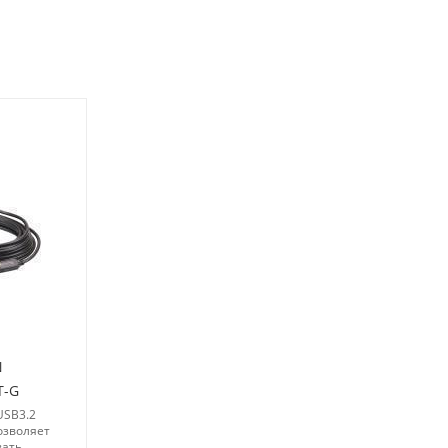
N
T-G
USB3.2
озволяет
вать