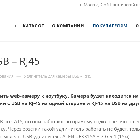
г. Москва, 2-ой Нагатинский пр
КАТАЛОГ
О КОМПАНИИ
ПОКУПАТЕЛЯМ
О
B – RJ45
—
ования
Удлинитель для камеры USB – RJ45
ь web-камеру к ноутбуку. Камера будет находится на 
и с USB на RJ-45 на одной стороне и RJ-45 на USB на дру
SB по CAT5, но они работают по прямому подключению, то 
ку. Через розетки такой удлинитель работать не будет, то
 модель: USB удлинитель ATEN UE3315A 3.2 Gen1 (15м).