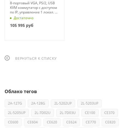
8-портовый VGA, PS/2, USB
KVM коммутатор с доступом
по IP, управление 1 локал. +
1 удал. (1920x1200)
Достаточно
105 995
руб
ВЕРНУТЬСЯ К СПИСКУ
Облако тегов
2A-127G
2A-128G
2L-5202UP
2L-5203UP
2L-5205UP
2L-7D02U
2L-7D03U
CE100
CE370
CE600
CE604
CE620
CE624
CE770
CE820