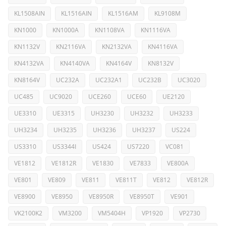
KL1508AIN
KL1516AIN
KL1516AM
KL9108M
KN1000
KN1000A
KN1108VA
KN1116VA
KN1132V
KN2116VA
KN2132VA
KN4116VA
KN4132VA
KN4140VA
KN4164V
KN8132V
KN8164V
UC232A
UC232A1
UC232B
UC3020
UC485
UC9020
UCE260
UCE60
UE2120
UE3310
UE3315
UH3230
UH3232
UH3233
UH3234
UH3235
UH3236
UH3237
US224
US3310
US3344I
US424
US7220
VC081
VE1812
VE1812R
VE1830
VE7833
VE800A
VE801
VE809
VE811
VE811T
VE812
VE812R
VE8900
VE8950
VE8950R
VE8950T
VE901
VK2100K2
VM3200
VM5404H
VP1920
VP2730