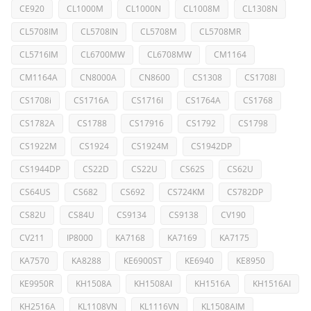
CE920
CL1000M
CL1000N
CL1008M
CL1308N
CL5708IM
CL5708IN
CL5708M
CL5708MR
CL5716IM
CL6700MW
CL6708MW
CM1164
CM1164A
CN8000A
CN8600
CS1308
CS1708I
CS1708i
CS1716A
CS1716I
CS1764A
CS1768
CS1782A
CS1788
CS17916
CS1792
CS1798
CS1922M
CS1924
CS1924M
CS1942DP
CS1944DP
CS22D
CS22U
CS62S
CS62U
CS64US
CS682
CS692
CS724KM
CS782DP
CS82U
CS84U
CS9134
CS9138
CV190
CV211
IP8000
KA7168
KA7169
KA7175
KA7570
KA8288
KE6900ST
KE6940
KE8950
KE9950R
KH1508A
KH1508AI
KH1516A
KH1516AI
KH2516A
KL1108VN
KL1116VN
KL1508AIM