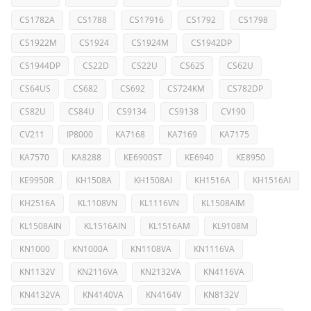
CS1782A
CS1788
CS17916
CS1792
CS1798
CS1922M
CS1924
CS1924M
CS1942DP
CS1944DP
CS22D
CS22U
CS62S
CS62U
CS64US
CS682
CS692
CS724KM
CS782DP
CS82U
CS84U
CS9134
CS9138
CV190
CV211
IP8000
KA7168
KA7169
KA7175
KA7570
KA8288
KE6900ST
KE6940
KE8950
KE9950R
KH1508A
KH1508AI
KH1516A
KH1516AI
KH2516A
KL1108VN
KL1116VN
KL1508AIM
KL1508AIN
KL1516AIN
KL1516AM
KL9108M
KN1000
KN1000A
KN1108VA
KN1116VA
KN1132V
KN2116VA
KN2132VA
KN4116VA
KN4132VA
KN4140VA
KN4164V
KN8132V