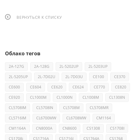
ВЕРНУТЬСЯ К СПИСКУ
Облако тегов
2A-127G
2A-128G
2L-5202UP
2L-5203UP
2L-5205UP
2L-7D02U
2L-7D03U
CE100
CE370
CE600
CE604
CE620
CE624
CE770
CE820
CE920
CL1000M
CL1000N
CL1008M
CL1308N
CL5708IM
CL5708IN
CL5708M
CL5708MR
CL5716IM
CL6700MW
CL6708MW
CM1164
CM1164A
CN8000A
CN8600
CS1308
CS1708I
CS1708i
CS1716A
CS1716I
CS1764A
CS1768