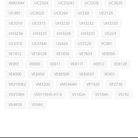
KN8164V
UC232A
UC232A1
UC232B
UC3020
UC485
UC9020
UCE260
UCE60
UE2120
UE3310
UE3315
UH3230
UH3232
UH3233
UH3234
UH3235
UH3236
UH3237
US224
US3310
US3344I
US424
US7220
VC081
VE1812
VE1812R
VE1830
VE7833
VE800A
VE801
VE809
VE811
VE811T
VE812
VE812R
VE8900
VE8950
VE8950R
VE8950T
VE901
VK2100K2
VM3200
VM5404H
VP1920
VP2730
VS0108H
VS0110HA-AT-G
VS182A
VS184A
VS192
VS481B
VS94A