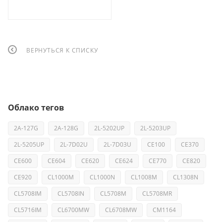
ВЕРНУТЬСЯ К СПИСКУ
Облако тегов
2A-127G
2A-128G
2L-5202UP
2L-5203UP
2L-5205UP
2L-7D02U
2L-7D03U
CE100
CE370
CE600
CE604
CE620
CE624
CE770
CE820
CE920
CL1000M
CL1000N
CL1008M
CL1308N
CL5708IM
CL5708IN
CL5708M
CL5708MR
CL5716IM
CL6700MW
CL6708MW
CM1164