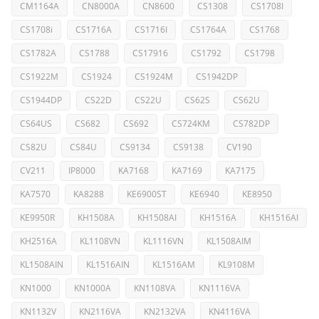
CM1164A
CN8000A
CN8600
CS1308
CS1708I
CS1708i
CS1716A
CS1716I
CS1764A
CS1768
CS1782A
CS1788
CS17916
CS1792
CS1798
CS1922M
CS1924
CS1924M
CS1942DP
CS1944DP
CS22D
CS22U
CS62S
CS62U
CS64US
CS682
CS692
CS724KM
CS782DP
CS82U
CS84U
CS9134
CS9138
CV190
CV211
IP8000
KA7168
KA7169
KA7175
KA7570
KA8288
KE6900ST
KE6940
KE8950
KE9950R
KH1508A
KH1508AI
KH1516A
KH1516AI
KH2516A
KL1108VN
KL1116VN
KL1508AIM
KL1508AIN
KL1516AIN
KL1516AM
KL9108M
KN1000
KN1000A
KN1108VA
KN1116VA
KN1132V
KN2116VA
KN2132VA
KN4116VA