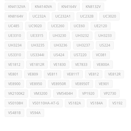
KN4132VA
KN4140VA
KN4164V
KN8132V
KN8164V
UC232A
UC232A1
UC232B
UC3020
UC485
UC9020
UCE260
UCE60
UE2120
UE3310
UE3315
UH3230
UH3232
UH3233
UH3234
UH3235
UH3236
UH3237
US224
US3310
US3344I
US424
US7220
VC081
VE1812
VE1812R
VE1830
VE7833
VE800A
VE801
VE809
VE811
VE811T
VE812
VE812R
VE8900
VE8950
VE8950R
VE8950T
VE901
VK2100K2
VM3200
VM5404H
VP1920
VP2730
VS0108H
VS0110HA-AT-G
VS182A
VS184A
VS192
VS481B
VS94A