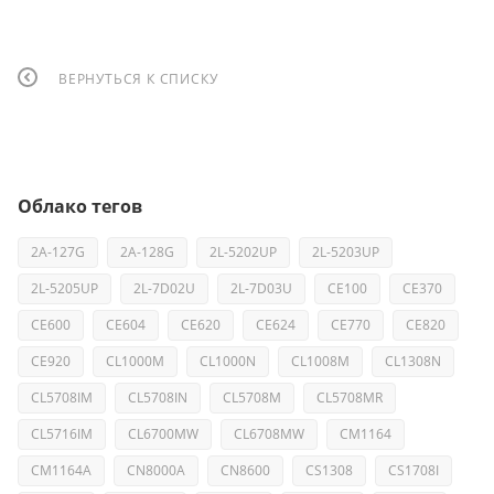
ВЕРНУТЬСЯ К СПИСКУ
Облако тегов
2A-127G
2A-128G
2L-5202UP
2L-5203UP
2L-5205UP
2L-7D02U
2L-7D03U
CE100
CE370
CE600
CE604
CE620
CE624
CE770
CE820
CE920
CL1000M
CL1000N
CL1008M
CL1308N
CL5708IM
CL5708IN
CL5708M
CL5708MR
CL5716IM
CL6700MW
CL6708MW
CM1164
CM1164A
CN8000A
CN8600
CS1308
CS1708I