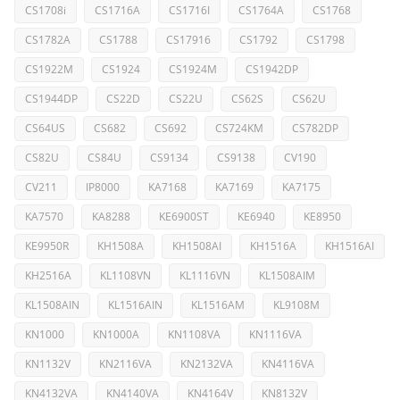
CS1708i
CS1716A
CS1716I
CS1764A
CS1768
CS1782A
CS1788
CS17916
CS1792
CS1798
CS1922M
CS1924
CS1924M
CS1942DP
CS1944DP
CS22D
CS22U
CS62S
CS62U
CS64US
CS682
CS692
CS724KM
CS782DP
CS82U
CS84U
CS9134
CS9138
CV190
CV211
IP8000
KA7168
KA7169
KA7175
KA7570
KA8288
KE6900ST
KE6940
KE8950
KE9950R
KH1508A
KH1508AI
KH1516A
KH1516AI
KH2516A
KL1108VN
KL1116VN
KL1508AIM
KL1508AIN
KL1516AIN
KL1516AM
KL9108M
KN1000
KN1000A
KN1108VA
KN1116VA
KN1132V
KN2116VA
KN2132VA
KN4116VA
KN4132VA
KN4140VA
KN4164V
KN8132V