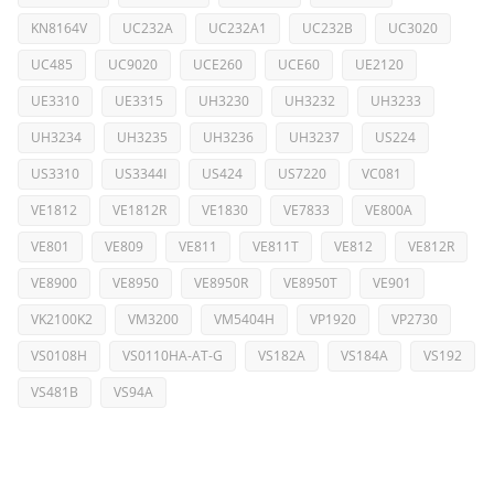
KN8164V
UC232A
UC232A1
UC232B
UC3020
UC485
UC9020
UCE260
UCE60
UE2120
UE3310
UE3315
UH3230
UH3232
UH3233
UH3234
UH3235
UH3236
UH3237
US224
US3310
US3344I
US424
US7220
VC081
VE1812
VE1812R
VE1830
VE7833
VE800A
VE801
VE809
VE811
VE811T
VE812
VE812R
VE8900
VE8950
VE8950R
VE8950T
VE901
VK2100K2
VM3200
VM5404H
VP1920
VP2730
VS0108H
VS0110HA-AT-G
VS182A
VS184A
VS192
VS481B
VS94A