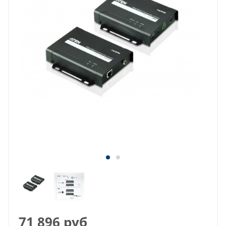
71 896
руб