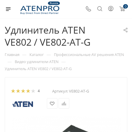
0
Удлинитель ATEN
VE802 / VE802-AT-G
—
—
Главная
Каталог
Профессиональные AV решения ATEN
—
—
Видео удлинители ATEN
Удлинитель ATEN VE802 / VE802-AT-G
4
Артикул:
VE802-AT-G