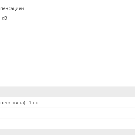
мпенсацией
 кВ
его цвета) - 1 шт.