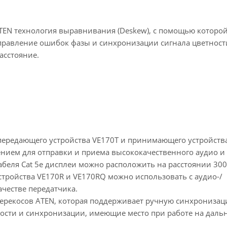
TEN технология выравнивания (Deskew), с помощью которо
правление ошибок фазы и синхронизации сигнала цветност
асстояние.
 передающего устройства VE170T и принимающего устройств
нием для отправки и приема высококачественного аудио и
абеля Cat 5e дисплеи можно расположить на расстоянии 30
стройства VE170R и VE170RQ можно использовать с аудио-/
ачестве передатчика.
ерекосов ATEN, которая поддерживает ручную синхрониза
ности и синхронизации, имеющие место при работе на даль