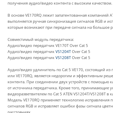
получения аудио/видео контента с высоким качеством.
В основе VE170RQ лежит запатентованная компанией A
выполняется ручная синхронизация сигналов RGB и ис
которые возникают при передаче сигнала на большое р
Совместимый модуль передатчика:
Аудио/видео передатчик VE170T Over Cat 5
Аудио/видео передатчик
VS1204T
Over Cat 5
Аудио/видео передатчик
VS1208T
Over Cat 5
Аудио/видео удлинитель по Cat 5 VE170, состоящий из
или VE170RQ, является недорогим и эффективным реше
контента. При соединении двух устройств с помощью к
от источника передатчика. Кроме того, принимающие у
видеоразветвителем по Cat 5 ATEN VS1204T/VS1208T в к
Модель VE170RQ применяет технологию исправления п
сигналов RGB и исправляет ошибки фазы сигнала цвет
расстояниях.