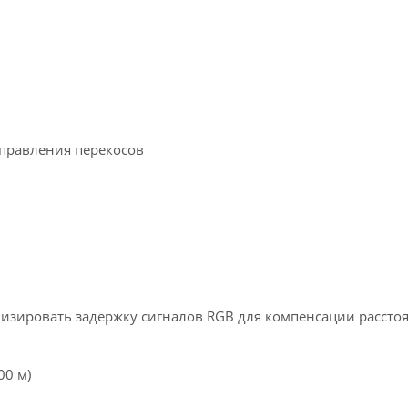
справления перекосов
изировать задержку сигналов RGB для компенсации рассто
00 м)