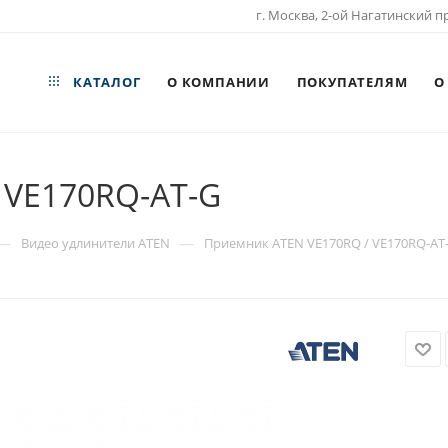
г. Москва, 2-ой Нагатинский пр
КАТАЛОГ
О КОМПАНИИ
ПОКУПАТЕЛЯМ
О
 VE170RQ-AT-G
—
—
Видео удлинители ATEN
Приемник ATEN VE170RQ / VE170RQ-AT