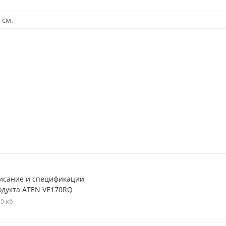
 см.
исание и спецификации
одукта ATEN VE170RQ
,9 кб